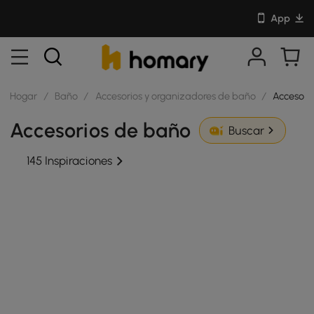
App
Hogar
/
Baño
/
Accesorios y organizadores de baño
/
Accesori
Accesorios de baño
Buscar
145 Inspiraciones