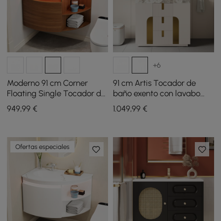
+6
Moderno 91 cm Corner
91 cm Artis Tocador de
Floating Single Tocador de
baño exento con lavabo
baño con lavabo, luz LED,
individual y encimera de
949
,99
€
1.049
,99
€
almacenamiento
piedra sinterizada
Ofertas especiales