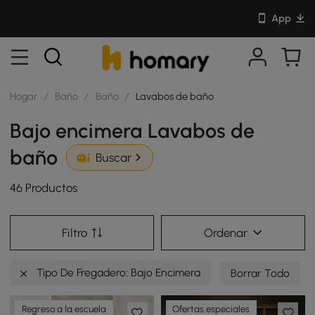
App
Hogar
/
Baño
/
Baño
/
Lavabos de baño
Bajo encimera Lavabos de
baño
Buscar
46 Productos
Filtro
Ordenar
Tipo De Fregadero: Bajo Encimera
Borrar Todo
Regreso a la escuela
Ofertas especiales