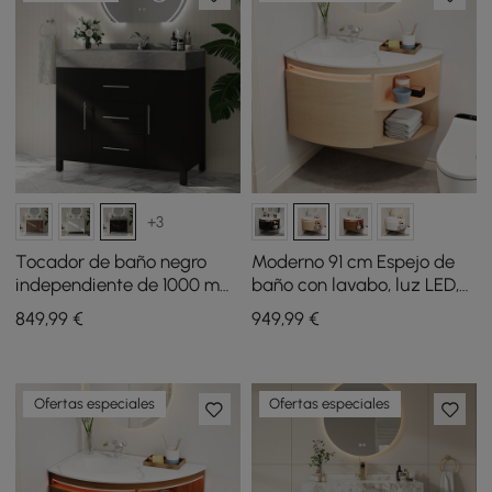
+3
Tocador de baño negro
Moderno 91 cm Espejo de
independiente de 1000 mm,
baño con lavabo, luz LED,
encimera de piedra
almacenamiento
849
,99
€
949
,99
€
sinterizada y manijas
plateadas
Ofertas especiales
Ofertas especiales