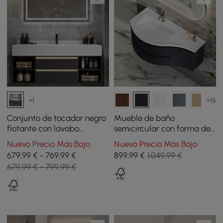
+1
+16
Conjunto de tocador negro
Mueble de baño
flotante con lavabo
semicircular con forma de
cerámico, 2 cajones y
tocador curvo flotante de
Nuevo Precio Más Bajo
Nuevo Precio Más Bajo
estantes abiertos
889 mm, color negro
679,99 € - 769,99 €
899
,99
€
1.049,99 €
679,99 € - 799,99 €