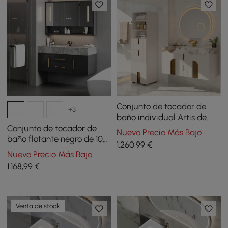
Conjunto de tocador de
+3
baño individual Artis de
92cm y mueble de
Conjunto de tocador de
Nuevo Precio Más Bajo
almacenamiento de baño
baño flotante negro de 100
1.260
,99
€
de 149cm
cm con mueble con espejo
Nuevo Precio Más Bajo
LED
1.168
,99
€
Venta de stock