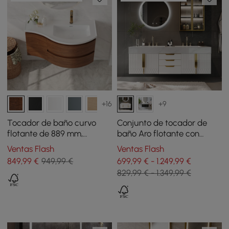
+16
+9
Tocador de baño curvo
Conjunto de tocador de
flotante de 889 mm,
baño Aro flotante con
semicircular, nogal
lavabos, blanco y dorado,
Ventas Flash
Ventas Flash
mármol artificial
849
,99
€
949,99 €
699,99 € - 1.249,99 €
829,99 € - 1.349,99 €