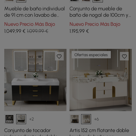
Mueble de baño individual
Conjunto de mueble de
de 91 cm con lavabo de
baño de nogal de 100cm y
cerámica, encimera de
espejo con LED
Nuevo Precio Más Bajo
Nuevo Precio Más Bajo
piedra sinterizada
1.049
,99
€
1.099,99 €
1.195
,99
€
Ofertas especiales
+2
+6
Conjunto de tocador
Artis 152 cm flotante doble