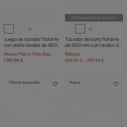
No Disponible en la Zona
+2
+5
Juego de tocador flotante
Tocador de baño flotante
con doble lavabo de 1500
de 1000 mm con lavabo de
mm con botiquín LED con
piedra sinterizada, negro y
Nuevo Precio Más Bajo
Rebaja
almacenamiento
gris
1.747
,99
€
699,99 € - 749,99 €
Ofertas especiales
Nuevo