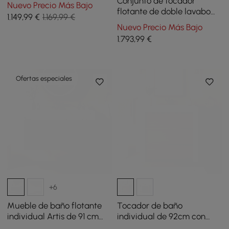
Aura de 91,4 cm con lavabo
Conjunto de tocador
Nuevo Precio Más Bajo
y luz
flotante de doble lavabo
1.149
,99
€
1.169,99 €
de 150 cm con botiquín LED
Nuevo Precio Más Bajo
y almacenamiento
1.793
,99
€
Ofertas especiales
+6
Mueble de baño flotante
Tocador de baño
individual Artis de 91 cm
individual de 92cm con
con lavabo, encimera de
lavabo de cerámica y