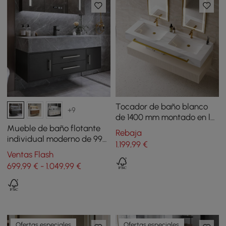
Tocador de baño blanco
+9
de 1400 mm montado en la
pared con doble lavabo, 3
Mueble de baño flotante
Rebaja
cajones y tapa de mármol
individual moderno de 99
1.199
,99
€
sintético
cm en negro con encimera
Ventas Flash
de piedra sinterizada y
699,99 € - 1.049,99 €
lavabo
Ofertas especiales
Ofertas especiales