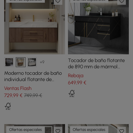
Tocador de baño flotante
+9
de 890 mm de mármol
sintético con lavabo de
Moderno tocador de baño
Rebaja
cerámica individual
individual flotante de
649
,99
€
nogal de 39 pulgadas con
Ventas Flash
encimera de piedra
729
,99
€
749,99 €
sinterizada y lavabo
Ofertas especiales
Ofertas especiales