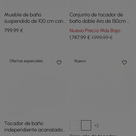
Mueble de baño
Conjunto de tocador de
suspendido de 100 cm con
baño doble Aro de 150cm y
encimera de piedra
gabinete de
799
,99
€
Nuevo Precio Más Bajo
sinterizada, luz con sensor
almacenamiento de baño
1.747
,99
€
1.999,99 €
LED
de 149cm
Ofertas especiales
Nuevo
Tocador de baño
+2
independiente acanalado