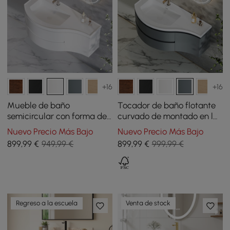
+16
+16
Mueble de baño
Tocador de baño flotante
semicircular con forma de
curvado de montado en la
tocador curvo flotante de
pared, gabinete de baño
Nuevo Precio Más Bajo
Nuevo Precio Más Bajo
889 mm, blanco
semicircular
899
,99
€
949,99 €
899
,99
€
999,99 €
Regreso a la escuela
Venta de stock