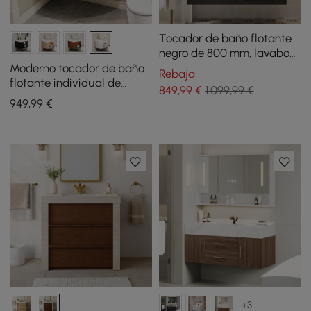
Tocador de baño flotante
negro de 800 mm, lavabo
de cerámica bajo tapa con
Moderno tocador de baño
Rebaja
armario de puerta de ratán
flotante individual de
849
,99
€
1.099,99 €
esquina de 91 cm con
949
,99
€
lavabo, luz LED y
almacenamiento
+3