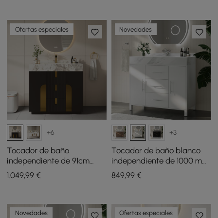
Ofertas especiales
Novedades
+6
+3
Tocador de baño
Tocador de baño blanco
independiente de 91cm
independiente de 1000 mm,
Artis, mueble de lavabo
encimera de piedra
1.049
,99
€
849
,99
€
simple, encimera de piedra
sinterizada y manijas
sinterizada
plateadas
Novedades
Ofertas especiales