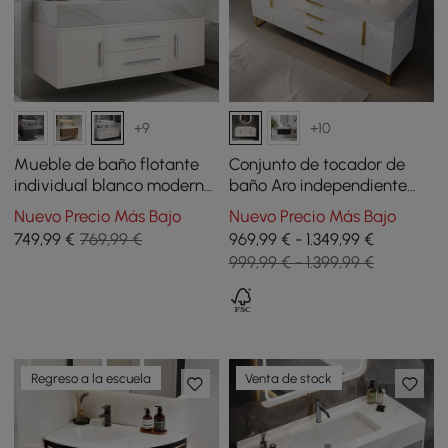
+9
+10
Mueble de baño flotante
Conjunto de tocador de
individual blanco moderno
baño Aro independiente
de 99 cm con encimera de
blanco y dorado de 1500
Nuevo Precio Más Bajo
Nuevo Precio Más Bajo
piedra sinterizada y lavabo
mm con lavabos
749
,99
€
769,99 €
969,99 € - 1.349,99 €
999,99 € - 1.399,99 €
Regreso a la escuela
Venta de stock