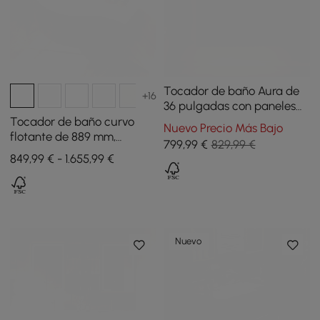
Tocador de baño Aura de
+16
36 pulgadas con paneles
de listones de madera de
Tocador de baño curvo
Nuevo Precio Más Bajo
fresno claro en la parte
flotante de 889 mm,
799
,99
€
829,99 €
superior de travertino
semicircular, nogal
849,99 € - 1.655,99 €
sintético
Nuevo