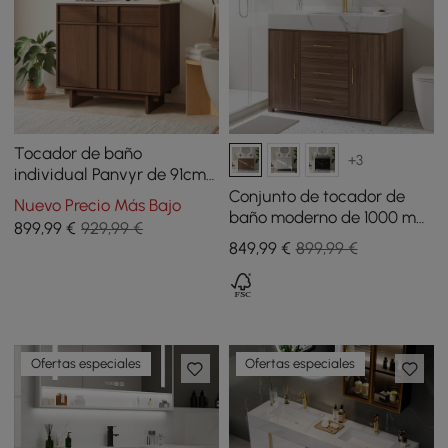
Tocador de baño
+3
individual Panvyr de 91cm
con lavabo y encimera de
Conjunto de tocador de
Nuevo Precio Más Bajo
piedra sinterizada
baño moderno de 1000 mm
899
,99
€
929,99 €
con tapa de piedra
849
,99
€
899,99 €
sinterizada en nogal
Ofertas especiales
Ofertas especiales