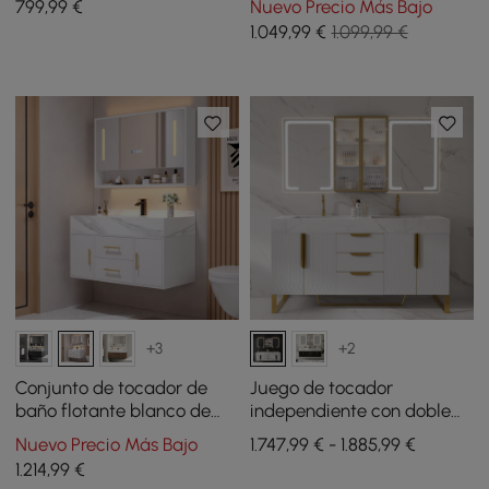
799
,99
€
Nuevo Precio Más Bajo
piedra sinterizada, amplio
encimera de piedra
1.049
,99
€
1.099,99 €
almacenamiento
sinterizada
+3
+2
Conjunto de tocador de
Juego de tocador
baño flotante blanco de
independiente con doble
100 cm con mueble con
lavabo de 1500 mm con
Nuevo Precio Más Bajo
1.747,99 € - 1.885,99 €
espejo LED
botiquín LED con
1.214
,99
€
almacenamiento