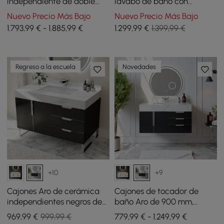
independiente de doble
lavabo de baño con
lavabo de 150 cm con
encimera de piedra
Nuevo Precio Más Bajo
Nuevo Precio Más Bajo
botiquín LED con
sinterizada
1.793,99 € - 1.885,99 €
1.299
,99
€
1.399,99 €
almacenamiento
Regreso a la escuela
Novedades
+10
+9
Cajones Aro de cerámica
Cajones de tocador de
independientes negros de
baño Aro de 900 mm,
900 mm para lavabo y
montados en la pared,
969
,99
€
999,99 €
779,99 € - 1.249,99 €
tocador de baño,
negros, con tapa de