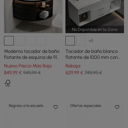
No Disponible en la Zona
+5
Moderno tocador de baño
Tocador de baño blanco
flotante de esquina de 91
flotante de 1000 mm con
cm con lavabo, luz LED,
lavabo de piedra
Nuevo Precio Más Bajo
Rebaja
almacenamiento
sinterizada
849
,99
€
949,99 €
629
,99
€
749,99 €
Regreso a la escuela
Ofertas especiales