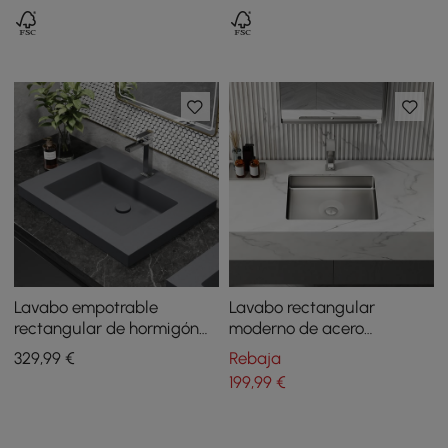
superficie de mármol
mármol sintético
sintético
Lavabo empotrable
Lavabo rectangular
rectangular de hormigón
moderno de acero
gris de 600 mm
inoxidable cepillado,
329
,99
€
Rebaja
lavabo de baño bajo
199
,99
€
encimera