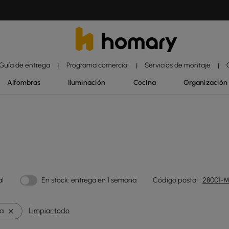
Guía de entrega
Programa comercial
Servicios de montaje
|
|
|
Alfombras
Iluminación
Cocina
Organización
al
En stock: entrega en 1 semana
Código postal :
28001-M
a
Limpiar todo