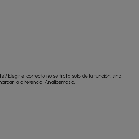
Elegir el correcto no se trata solo de la función, sino
rcar la diferencia. Analicémoslo.
spa todos los días. ¿Un extra? Modelos como el
asiento
os de lujo de otro nivel.