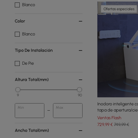
Blanco
Ofertas especiales
Color
Blanco
Tipo De Instalación
De Pie
Altura Total(mm)
9
90
Inodoro inteligente 
Min
Max
tapa de apertura/cie
incorporado
Ventas Flash
729
,99
€
749,99 €
Ancho Total(mm)