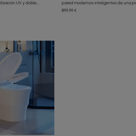
ilización UV y doble
pared modernos inteligentes de una p
asiento
899
,99
€