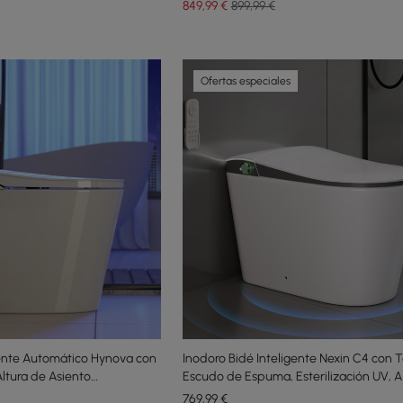
849
,99
€
899,99 €
Ofertas especiales
gente Automático Hynova con
Inodoro Bidé Inteligente Nexin C4 con 
ltura de Asiento
Escudo de Espuma, Esterilización UV, A
Silla, 48L/descarga
769
,99
€