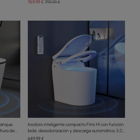
769
,99
€
799,99 €
Tanque,
Inodoro inteligente compacto Fitro H1 con función
ltura de
bidé, desodorización y descarga automática, 5,0
L por descarga
649
,99
€