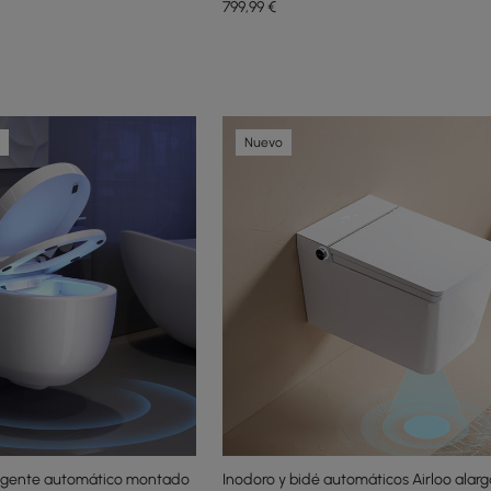
aromaterapia
799
,99
€
Nuevo
eligente automático montado
Inodoro y bidé automáticos Airloo alar