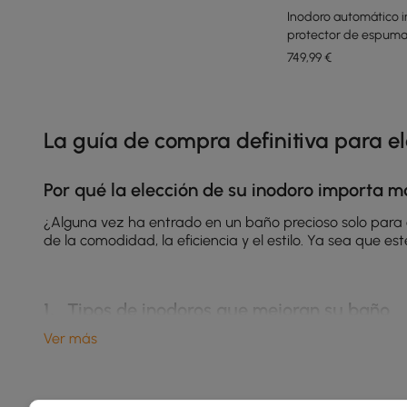
Inodoro automático i
protector de espuma
749
,99
€
Products in the current category have been updated to show th
La guía de compra definitiva para e
Por qué la elección de su inodoro importa m
¿Alguna vez ha entrado en un baño precioso solo para en
de la comodidad, la eficiencia y el estilo. Ya sea que
1、Tipos de inodoros que mejoran su baño
Ver más
Inodoro con bidé
Qué:
Un inodoro y un bidé en uno, sí, es una realidad.
Beneficios:
Obtendrá una higiene superior, menos desperd
de inodoro inteligente
vienen con asientos calefactable