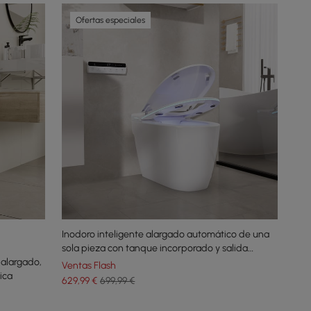
Ofertas especiales
Inodoro inteligente alargado automático de una
sola pieza con tanque incorporado y salida
alargado,
horizontal
Ventas Flash
ica
629
,99
€
699,99 €