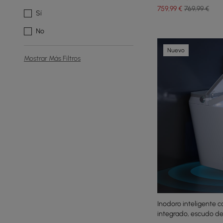
759
,99
€
769,99 €
Sí
No
Nuevo
Mostrar Más Filtros
Inodoro inteligente 
integrado, escudo de 