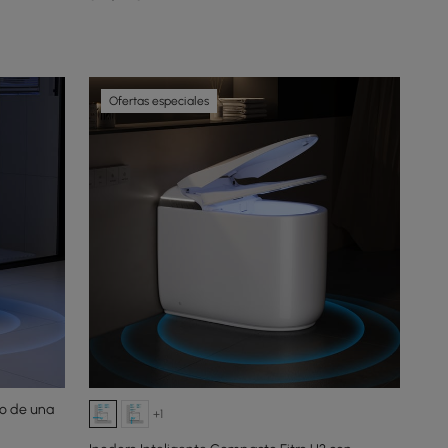
Ofertas especiales
co de una
+1