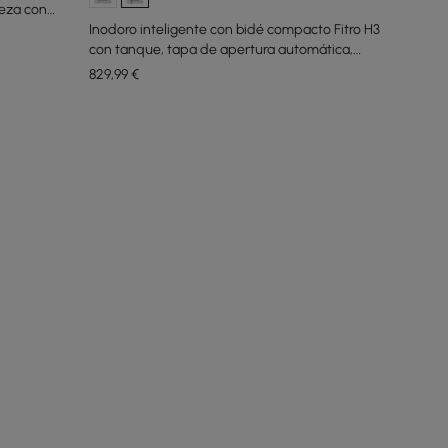
ieza con
Inodoro inteligente con bidé compacto Fitro H3
con tanque, tapa de apertura automática,
descarga doble
829
,99
€