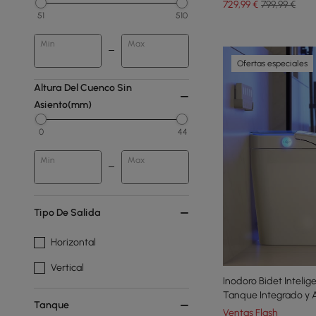
729
,99
€
799,99 €
51
510
Min
Max
Ofertas especiales
Altura Del Cuenco Sin
Asiento(mm)
0
44
Min
Max
Tipo De Salida
Horizontal
Vertical
Inodoro Bidet Inteli
Tanque Integrado y A
Tanque
Confortable
Ventas Flash