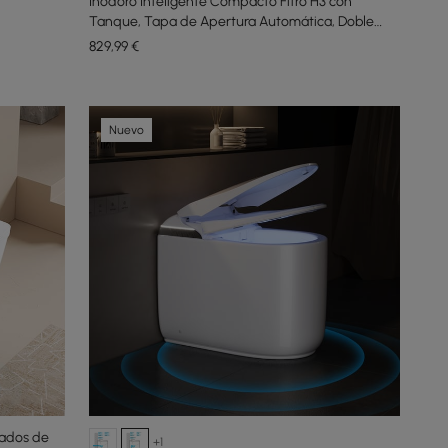
Inodoro Inteligente Compacto Fitro H3 con
Tanque, Tapa de Apertura Automática, Doble
Descarga
829
,99
€
Nuevo
gados de
+1