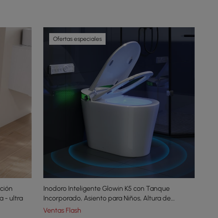
Ofertas especiales
ción
Inodoro Inteligente Glowin K5 con Tanque
 - ultra
Incorporado, Asiento para Niños, Altura de
Asiento Confortable
Ventas Flash