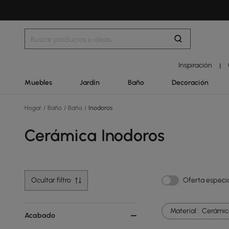
Inspiración
|
Muebles
Jardín
Baño
Decoración
Hogar
/
Baño
/
Baño
/
Inodoros
Cerámica Inodoros
Ocultar filtro
Oferta especi
Material :
Cerámic
Acabado