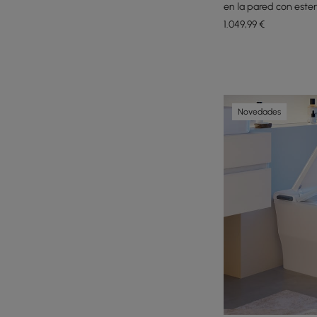
en la pared con ester
descarga
1.049
,99
€
Novedades