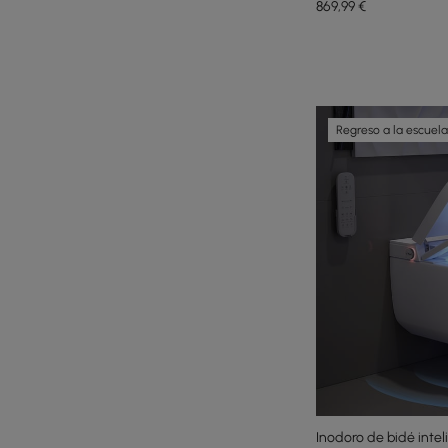
869
,99
€
Regreso a la escuela
Inodoro de bidé int