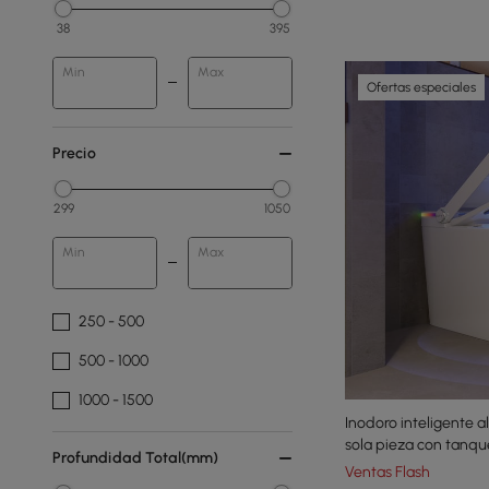
38
395
Min
Max
Ofertas especiales
Precio
299
1050
Min
Max
250 - 500
500 - 1000
1000 - 1500
Inodoro inteligente 
sola pieza con tanqu
Profundidad Total(mm)
aromaterapia
Ventas Flash