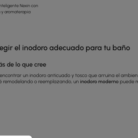
nteligente Nexin con
 y aromaterapia
e latest 16 items
legir el inodoro adecuado para tu baño
ás de lo que cree
contrar un inodoro anticuado y tosco que arruina el ambiente? 
 esté remodelando o reemplazando, un
inodoro moderno
puede ma
icio de papel higiénico y una experiencia similar a la de un 
s, luces nocturnas e incluso desodorización automática. Hablam