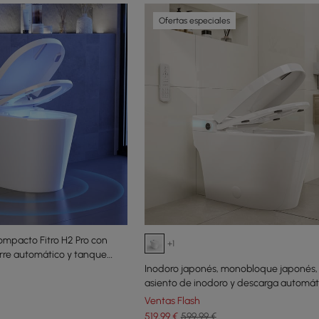
Ofertas especiales
compacto Fitro H2 Pro con
+1
rre automático y tanque
Inodoro japonés, monobloque japonés, 
asiento de inodoro y descarga automát
Ventas Flash
519
,99
€
599,99 €