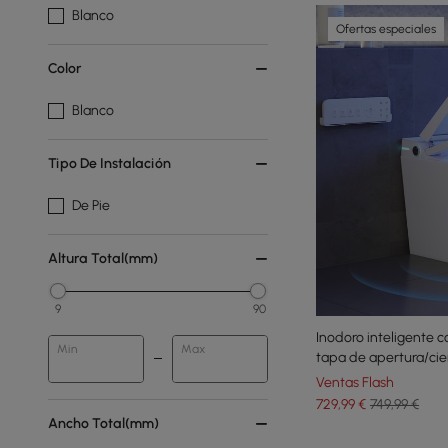
Blanco
Ofertas especiales
Color
Blanco
Tipo De Instalación
De Pie
Altura Total(mm)
9
90
Inodoro inteligente 
Min
Max
tapa de apertura/cie
incorporado
Ventas Flash
729
,99
€
749,99 €
Ancho Total(mm)