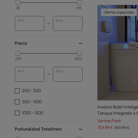
38
395
Ofertas especiales
Min
Max
Precio
299
1050
Min
Max
250 - 500
500 - 1000
Inodoro Bidet Inteli
1000 - 1500
Tanque Integrado y A
Confortable
Ventas Flash
759
,99
€
769,99 €
Profundidad Total(mm)