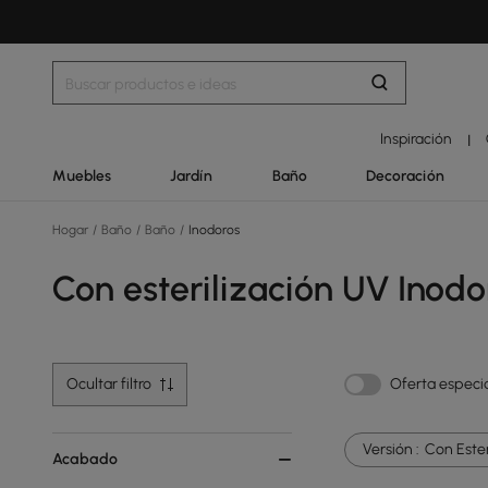
Inspiración
|
Muebles
Jardín
Baño
Decoración
Hogar
/
Baño
/
Baño
/
Inodoros
Con esterilización UV Inodo
Ocultar filtro
Oferta especi
Versión :
Con Ester
Acabado