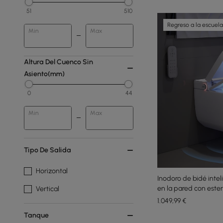
51
510
Regreso a la escuela
Min
Max
Altura Del Cuenco Sin
Asiento(mm)
0
44
Min
Max
Tipo De Salida
Horizontal
Inodoro de bidé int
en la pared con ester
Vertical
descarga
1.049
,99
€
Tanque