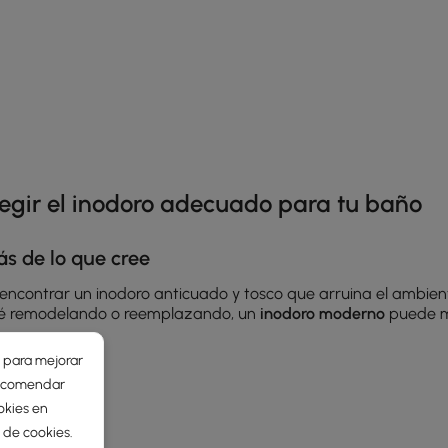
he latest 8 items
legir el inodoro adecuado para tu baño
ás de lo que cree
contrar un inodoro anticuado y tosco que arruina el ambiente? 
 esté remodelando o reemplazando, un
inodoro moderno
puede ma
r para mejorar
 recomendar
okies en
a de cookies
.