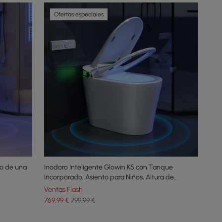
Ofertas especiales
co de una
Inodoro Inteligente Glowin K5 con Tanque
Incorporado, Asiento para Niños, Altura de
Asiento Confortable
Ventas Flash
769
,99
€
799,99 €