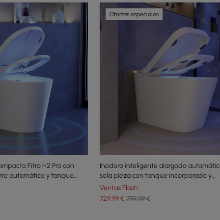
Ofertas especiales
compacto Fitro H2 Pro con
Inodoro inteligente alargado automáti
rre automático y tanque
sola pieza con tanque incorporado y
aromaterapia
Ventas Flash
729
,99
€
799,99 €