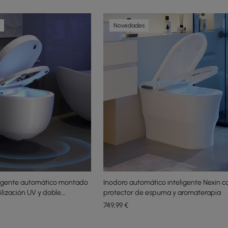
Novedades
eligente automático montado
Inodoro automático inteligente Nexin c
ilización UV y doble
protector de espuma y aromaterapia
749
,99
€