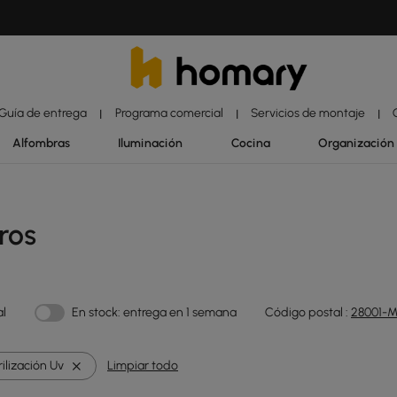
Guía de entrega
Programa comercial
Servicios de montaje
|
|
|
Alfombras
Iluminación
Cocina
Organización
ros
al
En stock: entrega en 1 semana
Código postal :
28001-M
ilización Uv
Limpiar todo