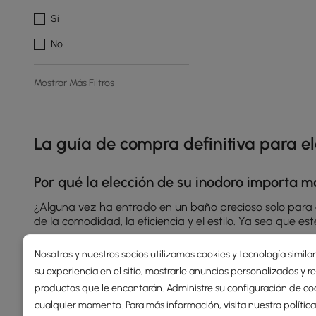
Sí
No
Mostrar Más Filtros
Products in the current category have been updated to show t
La guía de compra definitiva para e
Por qué la elección de su inodoro importa m
¿Alguna vez ha entrado en un baño precioso solo para en
de la comodidad, la eficiencia y el estilo. Ya sea que
Nosotros y nuestros socios utilizamos cookies y tecnología simila
su experiencia en el sitio, mostrarle anuncios personalizados y
1、Tipos de inodoros que mejoran su baño
productos que le encantarán. Administre su configuración de co
Ver más
Inodoro con bidé
cualquier momento. Para más información, visita nuestra
polític