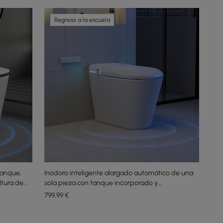
Regreso a la escuela
Tanque,
Inodoro inteligente alargado automático de una
ltura de
sola pieza con tanque incorporado y
aromaterapia
799
,99
€