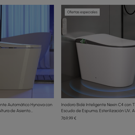
Ofertas especiales
gente Automático Hynova con
Inodoro Bidé Inteligente Nexin C4 con 
ltura de Asiento
Escudo de Espuma, Esterilización UV, A
Silla, 48L/descarga
769
,99
€