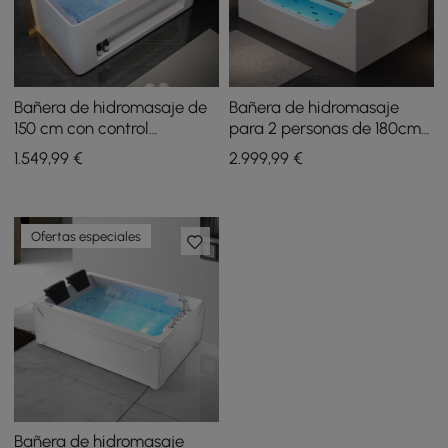
Bañera de hidromasaje de
Bañera de hidromasaje
150 cm con control
para 2 personas de 180cm
termostático, chorros de
con 18 chorros y control de
1.549
,99
€
2.999
,99
€
masaje e iluminación LED
termostato
Ofertas especiales
Bañera de hidromasaje