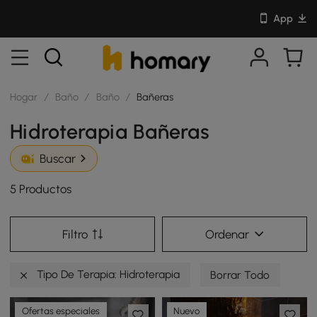
App
Hogar
/
Baño
/
Baño
/
Bañeras
Hidroterapia Bañeras
Buscar
5 Productos
Filtro
Ordenar
Tipo De Terapia: Hidroterapia
Borrar Todo
Ofertas especiales
Nuevo