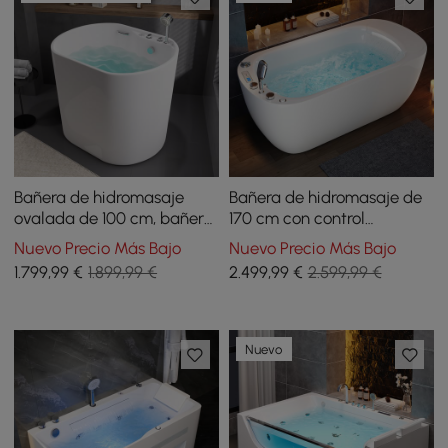
Bañera de hidromasaje
Bañera de hidromasaje de
ovalada de 100 cm, bañera
170 cm con control
profunda con control de
termostático, 11 chorros de
Nuevo Precio Más Bajo
Nuevo Precio Más Bajo
termostato y 12 chorros de
masaje, almohada LED con
1.799
,99
€
1.899,99 €
2.499
,99
€
2.599,99 €
masaje
cascada
Nuevo