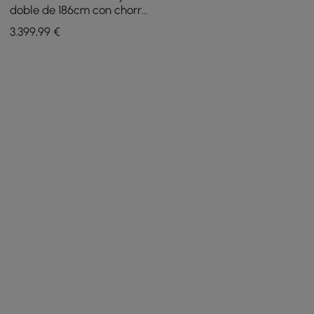
doble de 186cm con chorros
de masaje, termostato y
3.399
,99
€
LED