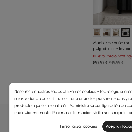
Mueble de baño exen
pulgadas con lavabo 
encimera de piedra s
Nuevo Precio Más Baj
899
,99
€
949,99 €
Products in the current category have been updated to show t
Nosotros y nuestros socios utilizamos cookies y tecnología simila
su experiencia en el sitio, mostrarle anuncios personalizados y
productos que le encantarán. Administre su configuración de co
OFERTAS, INSPIRACIÓN Y TEN
cualquier momento. Para más información, visita nuestra
polític
Descubrir más sobre ofertas especiales, promociones, 
Personalizar cookies
Aceptar todas
Términos y condiciones
Política de privacidad