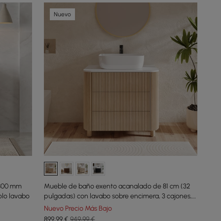
Nuevo
 800 mm
Mueble de baño exento acanalado de 81 cm (32
olo lavabo
pulgadas) con lavabo sobre encimera, 3 cajones,
encimera de piedra sinterizada
Nuevo Precio Más Bajo
899
,99
€
949,99 €