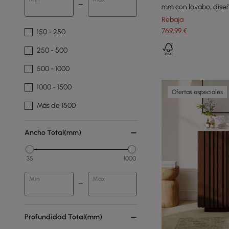
mm con lavabo, diseñ
pared
Rebaja
769
,99
€
150 - 250
250 - 500
500 - 1000
1000 - 1500
Ofertas especiales
Más de 1500
Ancho Total(mm)
35
1000
Min
Max
Profundidad Total(mm)