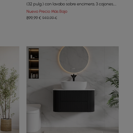
(32 pulg.) con lavabo sobre encimera, 3 cajones,
tapa de piedra sinterizada
Nuevo Precio Más Bajo
899
,99
€
949,99 €