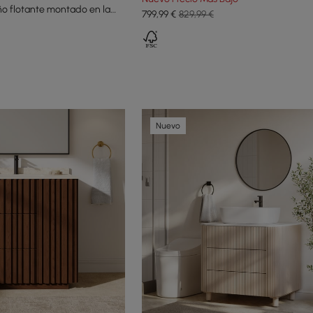
o flotante montado en la
799
,99
€
829,99 €
Nuevo