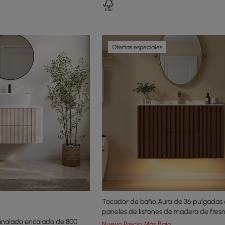
Ofertas especiales
Tocador de baño Aura de 36 pulgadas
paneles de listones de madera de fresn
analado encalado de 800
la parte superior de travertino sintético
Nuevo Precio Más Bajo