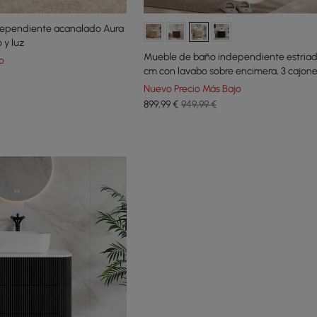
dependiente acanalado Aura
 y luz
Mueble de baño independiente estriad
o
cm con lavabo sobre encimera, 3 cajone
encimera de piedra sinterizada
Nuevo Precio Más Bajo
899
,99
€
949,99 €