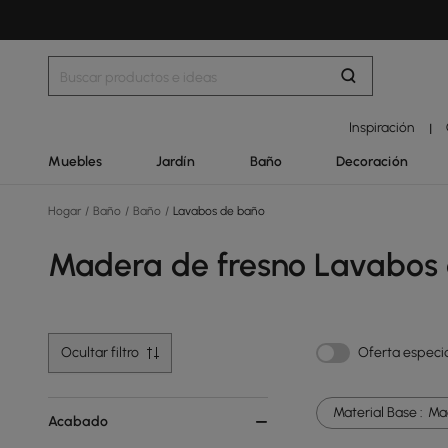
Inspiración
|
Muebles
Jardín
Baño
Decoración
Hogar
/
Baño
/
Baño
/
Lavabos de baño
Madera de fresno Lavabos
Ocultar filtro
Oferta especi
Material Base :
Ma
Acabado