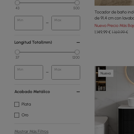
43
500
Tocador de baño in
de 91,4 cm con lavabo
Min
Max
Nuevo Precio Más Baj
1.149
,99
€
1.169,99 €
Longitud Total(mm)
37
1200
Min
Max
Nuevo
Acabado Metálico
Plata
Oro
Mostrar Más Filtros