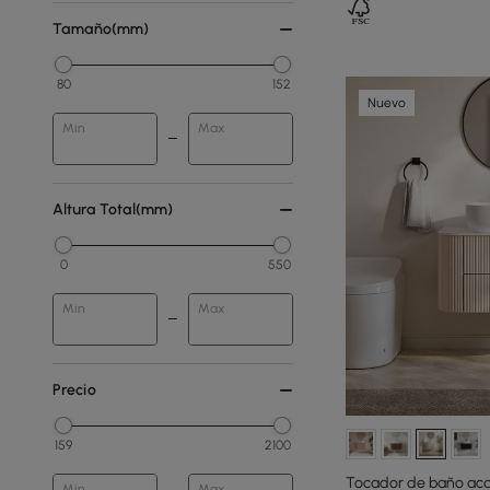
Tamaño(mm)
80
152
Nuevo
Min
Max
Altura Total(mm)
0
550
Min
Max
Precio
159
2100
Tocador de baño ac
Min
Max