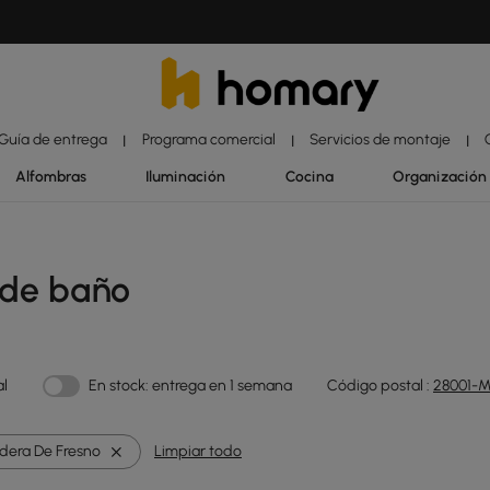
Guía de entrega
Programa comercial
Servicios de montaje
|
|
|
Alfombras
Iluminación
Cocina
Organización
 de baño
al
En stock: entrega en 1 semana
Código postal :
28001-M
dera De Fresno
Limpiar todo