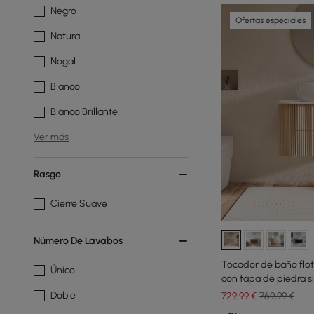
Negro
Ofertas especiales
Natural
Nogal
Blanco
Blanco Brillante
Ver más
Rasgo
Cierre Suave
Número De Lavabos
Tocador de baño flo
Único
con tapa de piedra s
Doble
729
,99
€
769,99 €