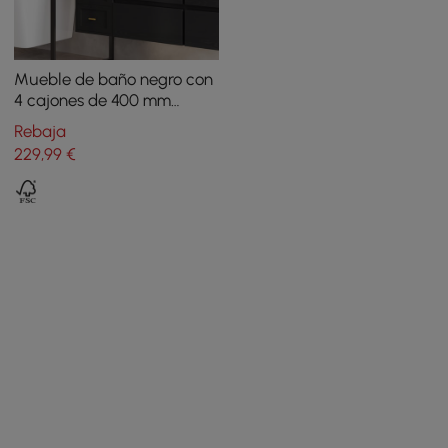
Mueble de baño negro con
4 cajones de 400 mm
montado en la pared o en
Rebaja
el suelo
229
,99
€