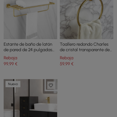
Estante de baño de latón
Toallero redondo Charles
de pared de 24 pulgadas
de cristal transparente de
con toallero en oro
latón macizo para baño,
Rebaja
Rebaja
cepillado
montaje en pared
99
,99
€
59
,99
€
Nuevo