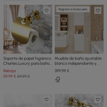
Regreso a la escuela
Soporte de papel higiénico
Mueble de baño ajustable
Charles Luxury para baño,
blanco independiente y
de latón macizo, cristal
montado en la pared con
Rebaja
399
,99
€
transparente, montado en
almacenamiento
59
,99
€
69,99 €
la pared