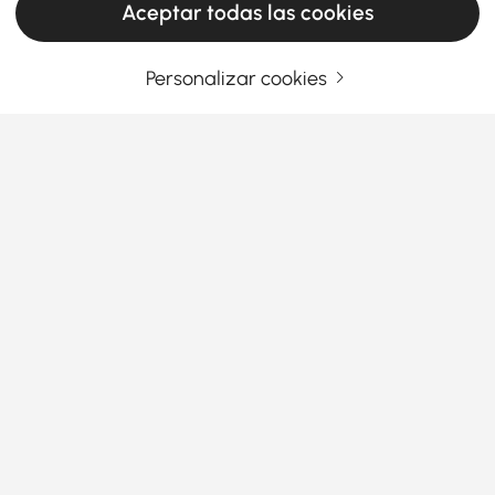
Aceptar todas las cookies
Personalizar cookies
Ingrese su dirección de correo electrónico
Regístrate ahora
Términos y condiciones
|
Política de privacidad
Descargar App
Información