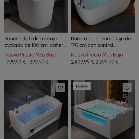
Bañera de hidromasaje
Bañera de hidromasaje de
ovalada de 100 cm, bañera
170 cm con control
profunda con control de
termostático, 11 chorros de
Nuevo Precio Más Bajo
Nuevo Precio Más Bajo
termostato y 12 chorros de
masaje, almohada LED con
1.799
,99
€
1.899,99 €
2.499
,99
€
2.599,99 €
masaje
cascada
Nuevo