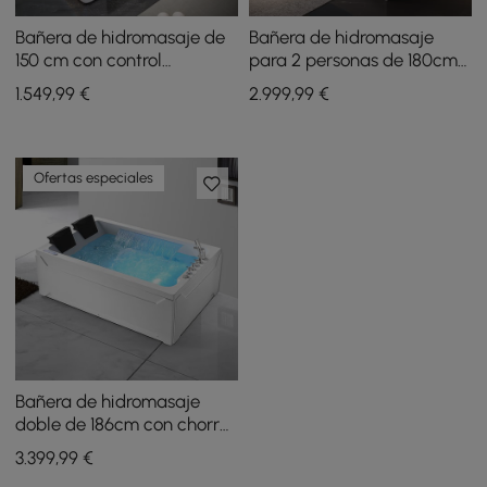
Bañera de hidromasaje de
Bañera de hidromasaje
150 cm con control
para 2 personas de 180cm
termostático, chorros de
con 18 chorros y control de
1.549
,99
€
2.999
,99
€
masaje e iluminación LED
termostato
Ofertas especiales
Bañera de hidromasaje
doble de 186cm con chorros
de masaje, termostato y
3.399
,99
€
LED