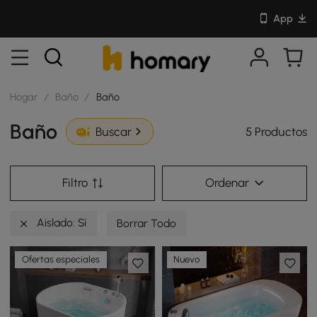
App
Hogar
/
Baño
/
Baño
Baño
5 Productos
Buscar
Filtro
Ordenar
Aislado: Sí
Borrar Todo
Ofertas especiales
Nuevo