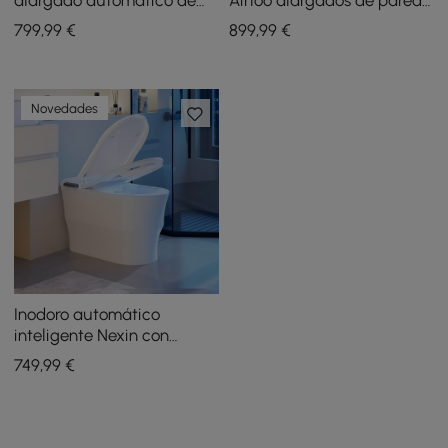
una sola pieza con tanque
modernos inteligentes de
799
,99
€
899
,99
€
incorporado y
una pieza con asiento
aromaterapia
Novedades
Inodoro automático
inteligente Nexin con
protector de espuma y
749
,99
€
aromaterapia