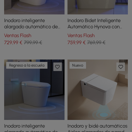
Inodoro inteligente
Inodoro Bidet Inteligente
alargado automático de
Automático Hynova con
una sola pieza con tanque
Tanque Integrado y Altura
Ventas Flash
Ventas Flash
incorporado y
de Asiento Confortable
729
,99
€
799,99 €
759
,99
€
769,99 €
aromaterapia
Regreso a la escuela
Nuevo
Inodoro inteligente
Inodoro y bidé automáticos
alargado automático de
Airloo alargados de pared