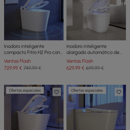
Inodoro inteligente
Inodoro inteligente
compacto Fitro H2 Pro con
alargado automático de
tapa de apertura/cierre
una sola pieza con tanque
Ventas Flash
Ventas Flash
automático y tanque
incorporado y salida
729
,99
€
749,99 €
629
,99
€
699,99 €
incorporado
horizontal
Ofertas especiales
Ofertas especiales