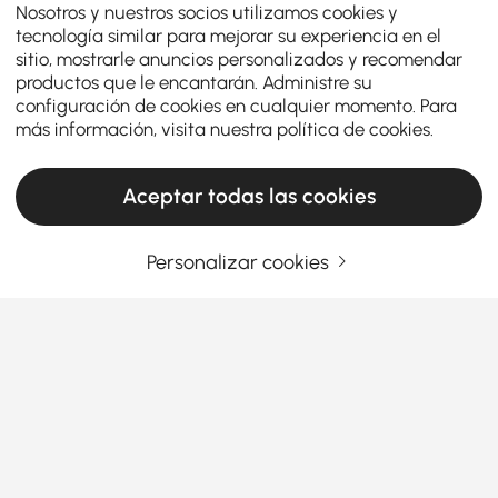
Nosotros y nuestros socios utilizamos cookies y
tecnología similar para mejorar su experiencia en el
sitio, mostrarle anuncios personalizados y recomendar
productos que le encantarán. Administre su
configuración de cookies en cualquier momento. Para
más información, visita nuestra
política de cookies
.
Aceptar todas las cookies
Personalizar cookies
La guía de compra definitiva para elegir el
inodoro adecuado para tu baño
Por qué la elección de su inodoro importa
más de lo que cree
¿Alguna vez ha entrado en un baño precioso solo
Ver más
para encontrar un inodoro anticuado y tosco que
Products in the current category have been updated to show the latest 7 items
arruina el ambiente? Elegir el correcto no se trata
solo de la función, sino de la comodidad, la