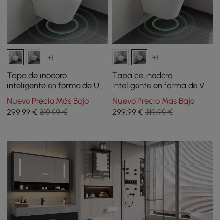
+1
+1
Tapa de inodoro
Tapa de inodoro
inteligente en forma de U
inteligente en forma de V
con apertura automática
Nuevo Precio Más Bajo
Nuevo Precio Más Bajo
de tapa
299
,99
€
319,99 €
299
,99
€
319,99 €