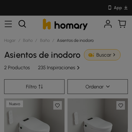
App
Hogar
/
Baño
/
Baño
/
Asientos de inodoro
Asientos de inodoro
Buscar
2 Productos
235 Inspiraciones
Filtro
Ordenar
Nuevo