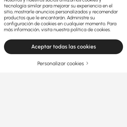
tecnología similar para mejorar su experiencia en el
sitio, mostrarle anuncios personalizados y recomendar
productos que le encantarán. Administre su
configuración de cookies en cualquier momento. Para
más información, visita nuestra
política de cookies
.
Aceptar todas las cookies
Personalizar cookies
¿Cómo elegir el modelo de plástico
perfecto para tu baño?
¿Busca combinar higiene y estética en su baño? El
asiento del inodoro juega un papel central, a
menudo pasado por alto. Sin embargo, elegir un
asiento de inodoro moderno de calidad transforma
Ver más
verdaderamente su rutina diaria. Hoy en día, el
Products in the current category have been updated to show the latest 2 items