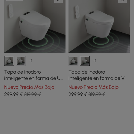
+1
+1
Tapa de inodoro
Tapa de inodoro
inteligente en forma de U
inteligente en forma de V
con apertura automática
Nuevo Precio Más Bajo
Nuevo Precio Más Bajo
de tapa
299
,99
€
319,99 €
299
,99
€
319,99 €