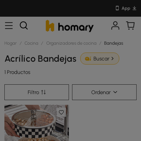
App
Hogar
/
Cocina
/
Organizadores de cocina
/
Bandejas
Acrílico Bandejas
Buscar
1 Productos
Filtro
Ordenar