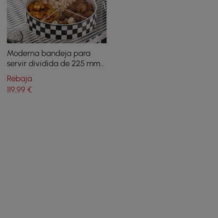
Moderna bandeja para
servir dividida de 225 mm
con tapa, bandeja para
Rebaja
aperitivos de 2 niveles,
119
,99
€
recipientes para
almacenamiento de
alimentos