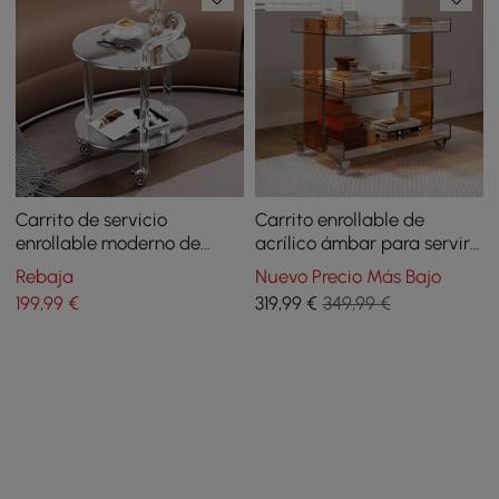
Carrito de servicio
Carrito enrollable de
enrollable moderno de
acrílico ámbar para servir,
acrílico transparente con 2
3 niveles con ruedas
Rebaja
Nuevo Precio Más Bajo
niveles y asa
199
,99
€
319
,99
€
349,99 €