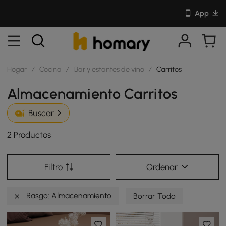
App
Hogar
/
Cocina
/
Bar y estantes de vino
/
Carritos
Almacenamiento Carritos
Buscar
2 Productos
Filtro
Ordenar
Rasgo: Almacenamiento
Borrar Todo