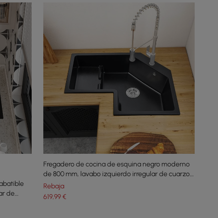
Fregadero de cocina de esquina negro moderno
de 800 mm, lavabo izquierdo irregular de cuarzo
abatible
de un solo tazón
Rebaja
ar de
619
,99
€