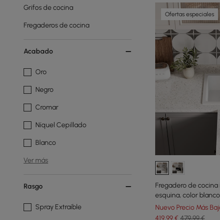
Grifos de cocina
Ofertas especiales
Fregaderos de cocina
Acabado
Oro
Negro
Cromar
Níquel Cepillado
Blanco
Ver más
Fregadero de cocina 
Rasgo
esquina, color blanc
Spray Extraíble
Nuevo Precio Más Baj
419
,99
€
479,99 €