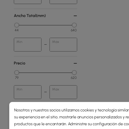
Ancho Total(mm)
44
640
Min
Max
Precio
79
620
Min
Max
Menos de 150
Nosotros y nuestros socios utilizamos cookies y tecnología simila
su experiencia en el sitio, mostrarle anuncios personalizados y
150 - 250
productos que le encantarán. Administre su configuración de co
250 - 500