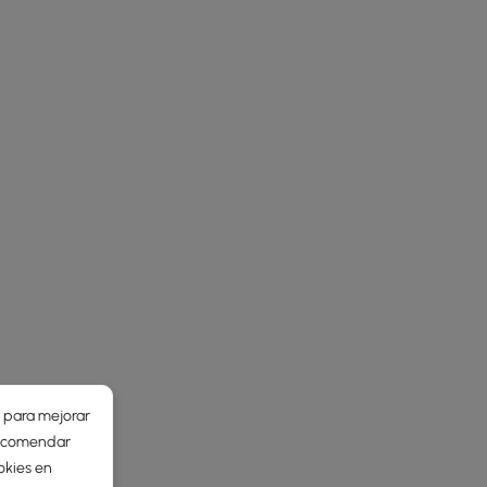
r para mejorar
 recomendar
okies en