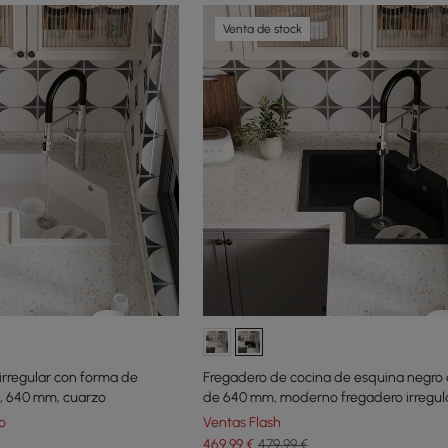
Venta de stock
irregular con forma de
Fregadero de cocina de esquina negro 
o, 640 mm, cuarzo
de 640 mm, moderno fregadero irregul
cuarzo de un solo tazón
o
Ventas Flash
469
,99
€
479,99 €