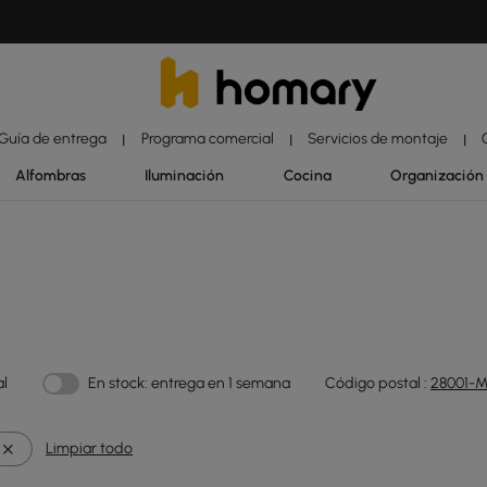
Guía de entrega
Programa comercial
Servicios de montaje
|
|
|
Alfombras
Iluminación
Cocina
Organización
al
En stock: entrega en 1 semana
Código postal :
28001-M
Limpiar todo