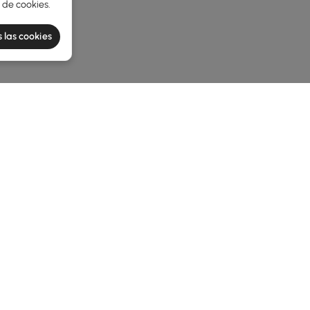
a de cookies
.
 las cookies
he latest 3 items