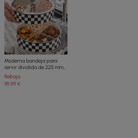
Moderna bandeja para
servir dividida de 225 mm
con tapa, bandeja para
Rebaja
aperitivos de 2 niveles,
119
,99
€
recipientes para
almacenamiento de
alimentos