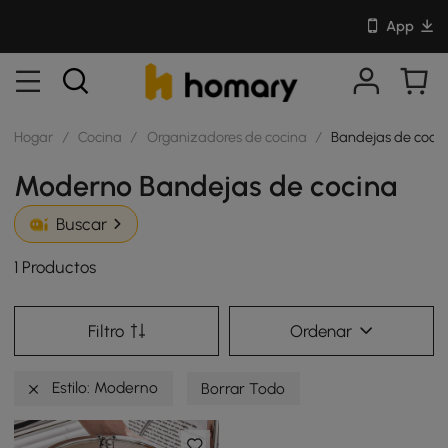
App
Hogar
/
Cocina
/
Organizadores de cocina
/
Bandejas de coci
Moderno Bandejas de cocina
Buscar
1 Productos
Filtro
Ordenar
Estilo: Moderno
Borrar Todo