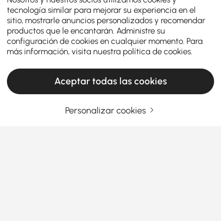
tecnología similar para mejorar su experiencia en el
sitio, mostrarle anuncios personalizados y recomendar
productos que le encantarán. Administre su
configuración de cookies en cualquier momento. Para
más información, visita nuestra
política de cookies
.
Aceptar todas las cookies
Personalizar cookies
Tu guía definitiva para elegir el espejo de
pared perfecto
Por qué los espejos de pared son el arma
secreta para hogares elegantes y con
espacio optimizado
Ver más
¿Alguna vez has entrado en una habitación y has
Products in the current category have been updated to show the latest 2 items