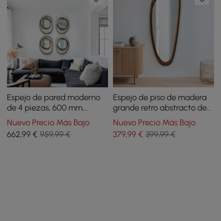
Espejo de pared moderno
Espejo de piso de madera
de 4 piezas, 600 mm,
grande retro abstracto de
grande, con geometría
longitud completa con
Nuevo Precio Más Bajo
Nuevo Precio Más Bajo
abstracta, blanco y dorado,
marco irregular en nogal
662
,99
€
959,99 €
379
,99
€
399,99 €
decoración para sala de
estar