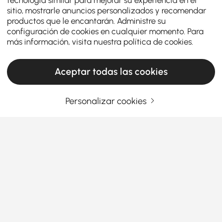
sitio, mostrarle anuncios personalizados y recomendar
productos que le encantarán. Administre su
configuración de cookies en cualquier momento. Para
más información, visita nuestra
política de cookies
.
Aceptar todas las cookies
Personalizar cookies
Guía para elegir cojines decorativos y
mantas para cada hogar
Por qué los cojines y mantas decorativos son
la forma más fácil de renovar tu hogar
¿Alguna vez has entrado en una habitación y has
Ver más
sentido que faltaba algo? Lo más probable es que
no fuera el mobiliario, sino los toques finales. Ahí es
donde entran los
cojines y mantas decorativos
. No