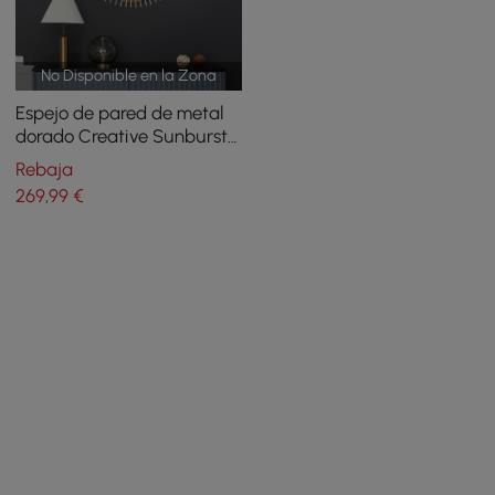
No Disponible en la Zona
Espejo de pared de metal
dorado Creative Sunburst
de 915 mm para decoración
Rebaja
del hogar para sala de
269
,99
€
estar