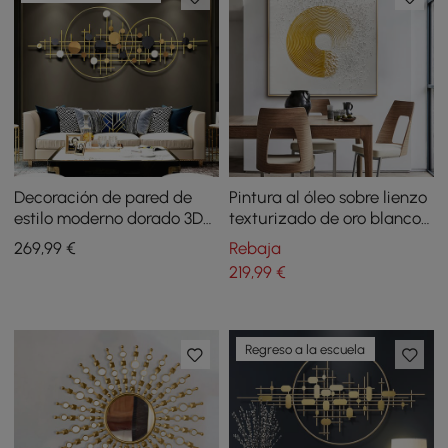
Decoración de pared de
Pintura al óleo sobre lienzo
estilo moderno dorado 3D
texturizado de oro blanco
metal para colgar el hogar
moderno en 3D para
269
,99
€
Rebaja
decoración de pared con
219
,99
€
marco de sala
Regreso a la escuela