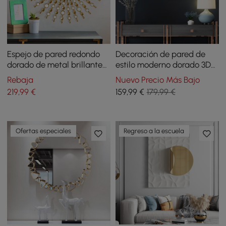
Espejo de pared redondo
Decoración de pared de
dorado de metal brillante
estilo moderno dorado 3D
de 700 mm para
metal para colgar en el
Rebaja
Nuevo Precio Más Bajo
decoración del hogar para
hogar
219
,99
€
159
,99
€
179,99 €
sala de estar
Ofertas especiales
Regreso a la escuela