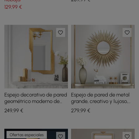
3D de metal 910 mm x 590
decoración del hogar en
129
,99
€
mm
dorado en la sala de estar
Espejo decorativo de pared
Espejo de pared de metal
geométrico moderno de
grande, creativo y lujoso,
metal dorado para
dorado, con forma de rayo
249
,99
€
279
,99
€
entrada, rectangular
de sol, de 33.7 pulgadas,
para decoración de sala de
estar
Ofertas especiales