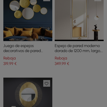
Juego de espejos
Espejo de pared moderno
decorativos de pared
dorado de 1200 mm, largo,
dorados de 1200 mm,
grande y largo, para
Rebaja
Rebaja
creativos, redondos, para
decoración, acrílico y
319
,99
€
349
,99
€
colgar en la pared
marco de metal