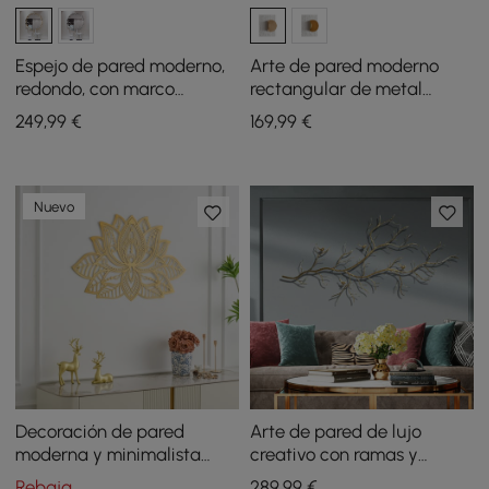
Espejo de pared moderno,
Arte de pared moderno
redondo, con marco
rectangular de metal
geométrico dorado y
dorado con fondo
249
,99
€
169
,99
€
detalles de guijarros
geométrico 3D para
decoración de pared
Nuevo
Decoración de pared
Arte de pared de lujo
moderna y minimalista
creativo con ramas y
para el hogar con mandala
pájaros de metal para
Rebaja
289
,99
€