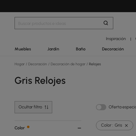
Inspiración
|
Muebles
Jardín
Baño
Decoración
Hogar
/
Decoración
/
Decoración de hogar
/
Relojes
Gris Relojes
Ocultar filtro
Oferta especi
Color :
Gris
Color