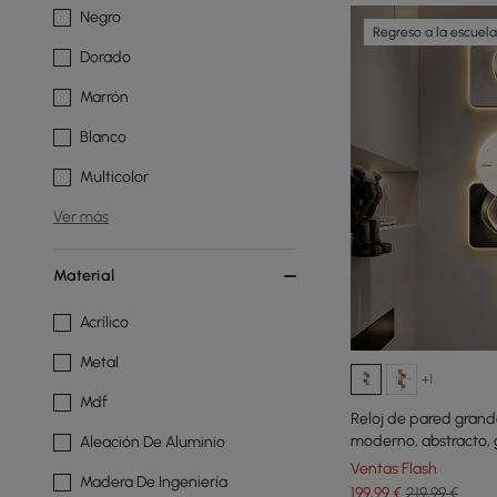
Negro
Regreso a la escuela
Dorado
Marrón
Blanco
Multicolor
Ver más
Material
Acrílico
Metal
+1
Mdf
Reloj de pared grand
moderno, abstracto, 
Aleación De Aluminio
sala de estar
Ventas Flash
Madera De Ingeniería
199
,99
€
219,99 €