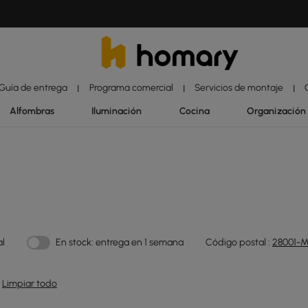
Guía de entrega
Programa comercial
Servicios de montaje
|
|
|
Alfombras
Iluminación
Cocina
Organización
al
En stock: entrega en 1 semana
Código postal :
28001-M
Limpiar todo