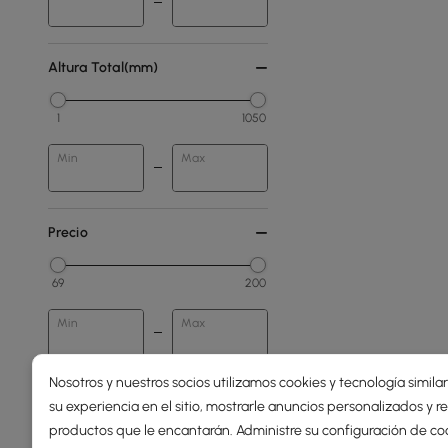
Altura Total(mm)
1
1050
Min
Max
Precio
69
200
Min
Max
Nosotros y nuestros socios utilizamos cookies y tecnología simila
Menos de 150
su experiencia en el sitio, mostrarle anuncios personalizados y
150 - 250
productos que le encantarán. Administre su configuración de co