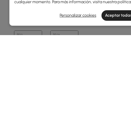
cualquier momento. Para más información, visita nuestra
polític
Ancho Total(mm)
Personalizar cookies
Aceptar todas
1
950
Min
Max
Profundidad Total(mm)
0
110
Min
Max
Tipo De Producto
Reloj De Pared
Products in the current category have been updated to show t
De Mesa