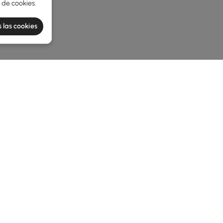
a de cookies
.
 las cookies
he latest 2 items