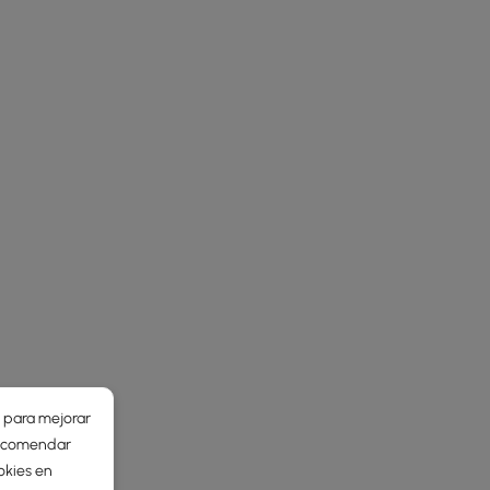
r para mejorar
 recomendar
okies en