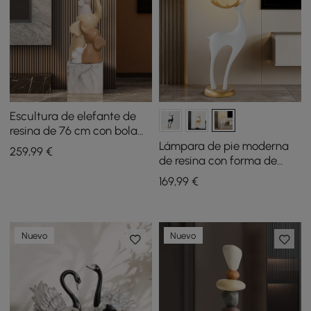
Escultura de elefante de
resina de 76 cm con bola
LED recargable y control
Lámpara de pie moderna
259
,99
€
remoto
de resina con forma de
ciervo y control remoto: 76
169
,99
€
cm de alto con bola
iluminada
Nuevo
Nuevo