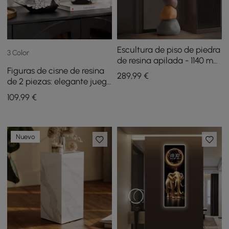
Escultura de piso de piedra
3 Color
de resina apilada - 1140 mm
Figuras de cisne de resina
de altura
289
,99
€
de 2 piezas: elegante juego
de almacenamiento
109
,99
€
decorativo de cisne negro y
plateado
Nuevo