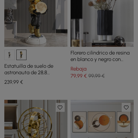
Florero cilíndrico de resina
en blanco y negro con
rayas verticales,
Estatuilla de suelo de
Rebaja
decoración geométrica
astronauta de 28,8
79
,99
€
99,99 €
abstracta
pulgadas para decoración
239
,99
€
artística con lámpara de
bola y carga USB