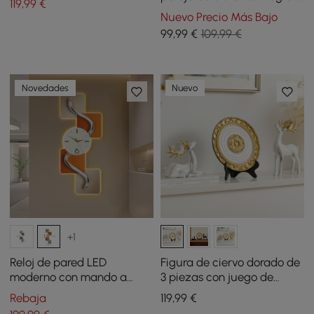
119
,99
€
plata para decoración de
Nuevo Precio Más Bajo
mesa del hogar
99
,99
€
109,99 €
Novedades
Nuevo
+1
Reloj de pared LED
Figura de ciervo dorado de
moderno con mando a
3 piezas con juego de
distancia, reloj de pared
platos decorativos, lujosas
Rebaja
119
,99
€
decorativo iluminado de
esculturas de animales de