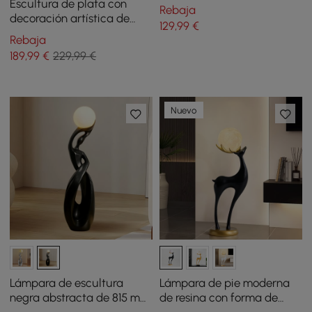
para decoración del hogar
Escultura de plata con
Rebaja
en negro
decoración artística de
129
,99
€
esfera iluminada
Rebaja
189
,99
€
229,99 €
Nuevo
Lámpara de escultura
Lámpara de pie moderna
negra abstracta de 815 mm
de resina con forma de