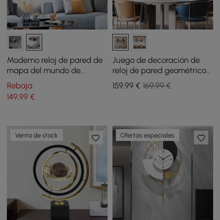
Moderno reloj de pared de
Juego de decoración de
mapa del mundo de
reloj de pared geométrico
acrílico de 73,9 cm con
moderno de 3 piezas,
Rebaja
159
,99
€
169,99 €
pantalla LED enchufable
relojes de pared con
149
,99
€
pintura sobre lienzo con
marco dorado
Venta de stock
Ofertas especiales