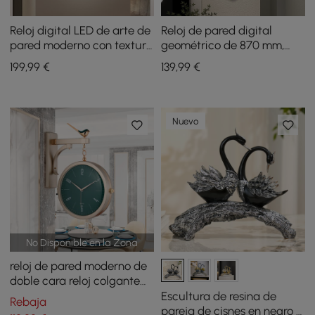
Reloj digital LED de arte de
Reloj de pared digital
pared moderno con textura
geométrico de 870 mm,
artística
moderno, dorado y negro,
199
,99
€
139
,99
€
decoración de pared de
gran tamaño
Nuevo
No Disponible en la Zona
reloj de pared moderno de
doble cara reloj colgante
minimalista verde
Escultura de resina de
Rebaja
pareja de cisnes en negro y