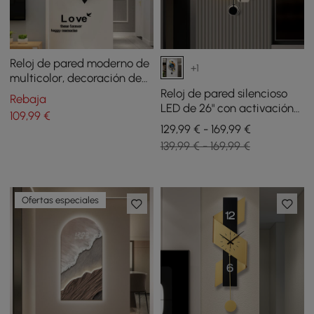
Reloj de pared moderno de
+1
multicolor, decoración de
acrílico para el hogar
Reloj de pared silencioso
Rebaja
LED de 26" con activación
109
,99
€
por voz y fuente de
129,99 € - 169,99 €
alimentación dual
139,99 € - 169,99 €
Ofertas especiales