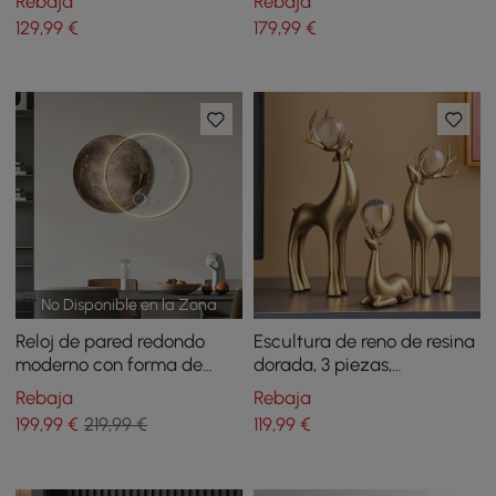
Rebaja
Rebaja
moderno con franja de luz
del hogar
129
,99
€
179
,99
€
LED
No Disponible en la Zona
Reloj de pared redondo
Escultura de reno de resina
moderno con forma de
dorada, 3 piezas,
luna marrón, grande, luz
decoración navideña de
Rebaja
Rebaja
LED, decoración de pared
ciervo, adorno artístico
199
,99
€
219,99 €
119
,99
€
para sala de estar