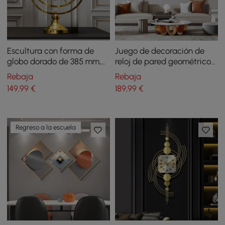
Escultura con forma de
Juego de decoración de
globo dorado de 385 mm,
reloj de pared geométrico
moderna figura
de 3 piezas, pintura
Rebaja
Rebaja
geométrica de metal,
moderna sobre lienzo, arte
149
,99
€
189
,99
€
decoración de mesa
de pared con marco de
aluminio
Regreso a la escuela