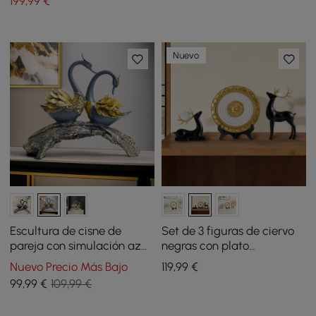
199
,99
€
1000 mm
resina
Nuevo
Escultura de cisne de
Set de 3 figuras de ciervo
pareja con simulación azul
negras con plato
y dorada de 360 mm,
decorativo, esculturas de
Nuevo Precio Más Bajo
119
,99
€
adorno de mesa y estatua
animales de resina de lujo
99
,99
€
109,99 €