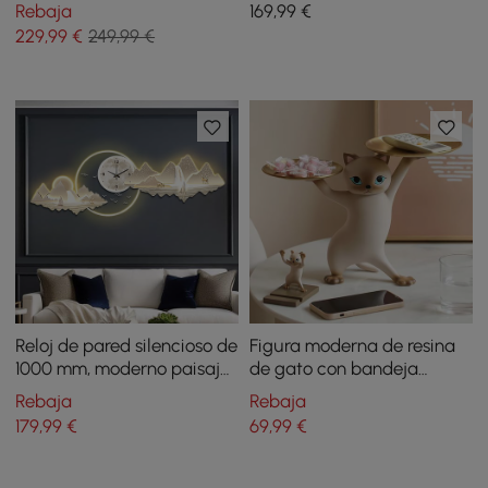
con bola LED, control táctil
ciervo con mando a
Rebaja
169
,99
€
y remoto, recargable
distancia, 760 mm de
229
,99
€
249,99 €
altura con bola iluminada
Reloj de pared silencioso de
Figura moderna de resina
1000 mm, moderno paisaje
de gato con bandeja
para colgar, pintura
dorada para
Rebaja
Rebaja
decorativa de pared
almacenamiento de
179
,99
€
69
,99
€
escritorio