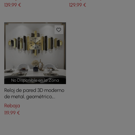
decoración del hogar, en
139
,99
€
129
,99
€
negro y azul
No Disponible en la Zona
Reloj de pared 3D moderno
de metal, geométrico,
decoración de pared para
Rebaja
el hogar en negro y dorado
119
,99
€
para sala de estar