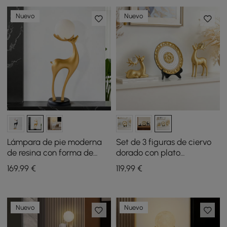
Nuevo
Nuevo
Lámpara de pie moderna
Set de 3 figuras de ciervo
de resina con forma de
dorado con plato
ciervo y control remoto: 76
decorativo, esculturas de
169
,99
€
119
,99
€
cm de alto con bola
animales de resina de lujo
iluminada
Nuevo
Nuevo