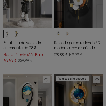
Estatuilla de suelo de
Reloj de pared redondo 3D
astronauta de 28,8
moderno con diseño de
pulgadas para decoración
péndulo dorado,
Nuevo Precio Más Bajo
129
,99
€
149,99 €
artística con lámpara de
geométrico, metal mudo,
199
,99
€
239,99 €
bola y carga USB
para el hogar
Regreso a la escuela