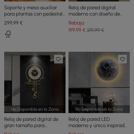
Soporte y mesa auxiliar
Reloj de pared digital
para plantas con pedestal
moderno con diseño de
de piedra sinterizada
elefante para decoración
299
,99
€
Rebaja
blanca
del hogar con LED
199
,99
€
219,99 €
No Disponible en la Zona
No Disponible en la Zona
Reloj de pared digital de
Reloj de pared LED
gran tamaño para
moderno y único inspirado
decoración de pared
en la luna para decoración