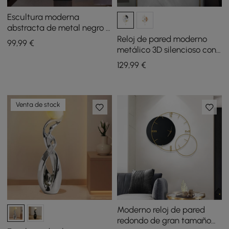
Escultura moderna
abstracta de metal negro y
dorado con soporte
Reloj de pared moderno
99
,99
€
rectangular
metálico 3D silencioso con
péndulo dorado para salón
129
,99
€
y dormitorio
Venta de stock
Moderno reloj de pared
redondo de gran tamaño