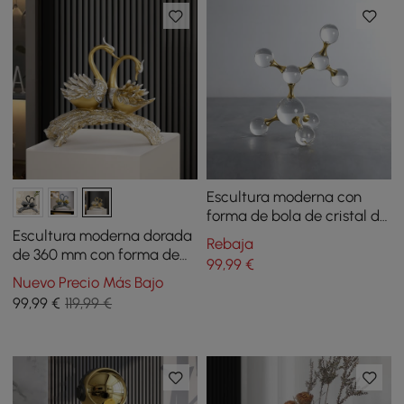
Escultura moderna con
forma de bola de cristal de
250 mm, decoración
Escultura moderna dorada
Rebaja
artística 3D, adorno
de 360 mm con forma de
99
,99
€
molecular, sala de estar
cisne en pareja, adorno
Nuevo Precio Más Bajo
artístico, mesa del hogar,
99
,99
€
119,99 €
estatua