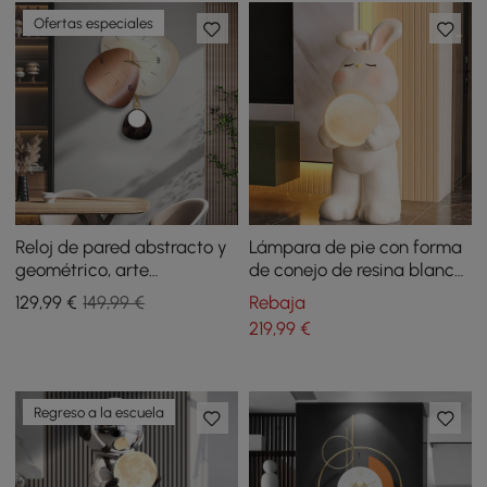
Ofertas especiales
Reloj de pared abstracto y
Lámpara de pie con forma
geométrico, arte
de conejo de resina blanca
decorativo moderno para
de 620 mm, escultura,
129
,99
€
149,99 €
Rebaja
salón y dormitorio
adorno para sala de estar
219
,99
€
y dormitorio
Regreso a la escuela