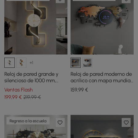
+1
Reloj de pared grande y
Reloj de pared moderno de
silencioso de 1000 mm,
acrílico con mapa mundial
moderno, abstracto,
de 73,9 cm con pantalla
Ventas Flash
159
,99
€
geométrico, decoración de
LED enchufable
199
,99
€
219,99 €
sala de estar
Regreso a la escuela