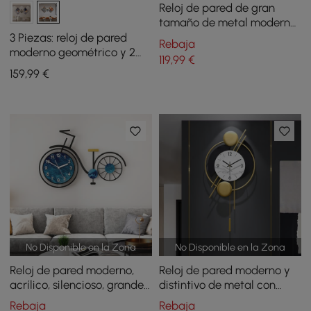
Reloj de pared de gran
tamaño de metal moderno
3D de 1000 mm con marco
3 Piezas: reloj de pared
Rebaja
geométrico dorado para
moderno geométrico y 2
119
,99
€
sala de estar
decoraciones en lienzo con
159
,99
€
marco dorado
No Disponible en la Zona
No Disponible en la Zona
Reloj de pared moderno,
Reloj de pared moderno y
acrílico, silencioso, grande,
distintivo de metal con
acrílico, de 625 mm, para
péndulo dorado
Rebaja
Rebaja