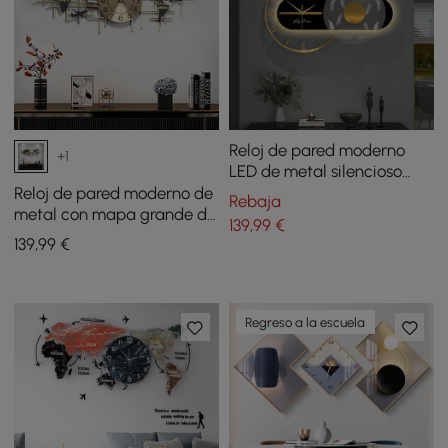
Reloj de pared moderno
+1
LED de metal silencioso
geométrico negro y dorado
Reloj de pared moderno de
Rebaja
de 600 mm
metal con mapa grande de
139
,99
€
960 mm, decoración, relojes
139
,99
€
silenciosos, creativos,
artísticos para sala de
estar
Regreso a la escuela