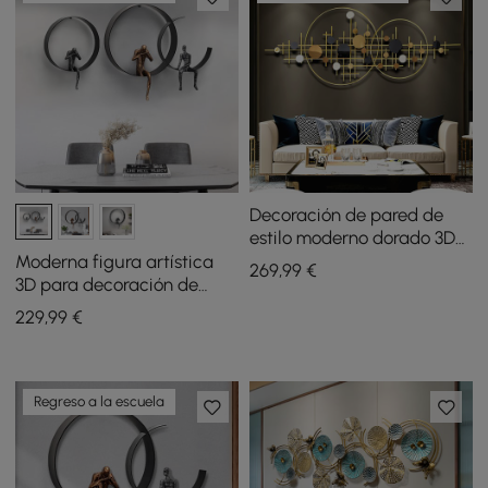
Decoración de pared de
estilo moderno dorado 3D
metal para colgar el hogar
Moderna figura artística
269
,99
€
3D para decoración de
pared de metal y resina en
229
,99
€
color negro
Regreso a la escuela