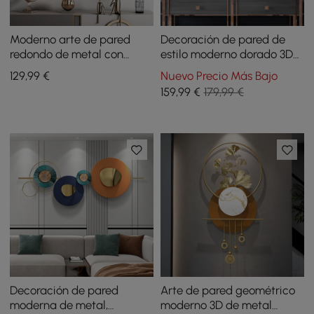
Moderno arte de pared
Decoración de pared de
redondo de metal con
estilo moderno dorado 3D
hojas de ginkgo ahuecadas
metal para colgar en el
129
,99
€
Nuevo Precio Más Bajo
en 3D para decoración del
hogar
159
,99
€
179,99 €
hogar en dorado y gris
Decoración de pared
Arte de pared geométrico
moderna de metal,
moderno 3D de metal