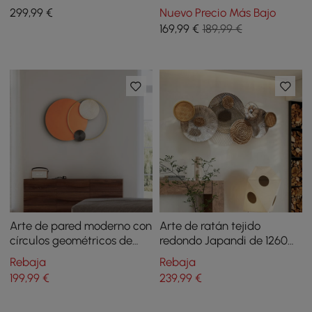
geométrica y redonda,
dorado con hojas de ginkgo
299
,99
€
Nuevo Precio Más Bajo
para sala de estar, naranja,
de 1180 mm con detalles en
169
,99
€
189,99 €
dorado y azul
mármol
Arte de pared moderno con
Arte de ratán tejido
círculos geométricos de
redondo Japandi de 1260
metal grande, único para
mm para pared grande,
Rebaja
Rebaja
colgar en la pared para
superpuesto de madera
199
,99
€
239
,99
€
sala de estar