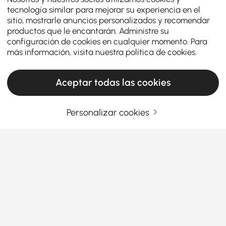
tecnología similar para mejorar su experiencia en el
sitio, mostrarle anuncios personalizados y recomendar
productos que le encantarán. Administre su
configuración de cookies en cualquier momento. Para
más información, visita nuestra
política de cookies
.
Aceptar todas las cookies
Personalizar cookies
A Razão Pela Qual os Destaques de Parede
Valem o Investimento
Por que os detalhes de parede importam
mais do que você pensa?
Já olhou para suas paredes e sentiu que elas são...
Ver más
apenas paredes?
Products in the current category have been updated to show the latest 12 items