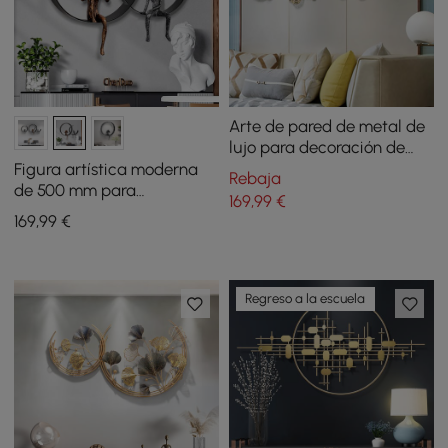
Arte de pared de metal de
lujo para decoración de
pared con hojas de loto en
Figura artística moderna
Rebaja
3D, 1200 mm de ancho x
de 500 mm para
169
,99
€
470 mm de alto
decoración de pared en 3D,
169
,99
€
metal y resina, color negro
Regreso a la escuela