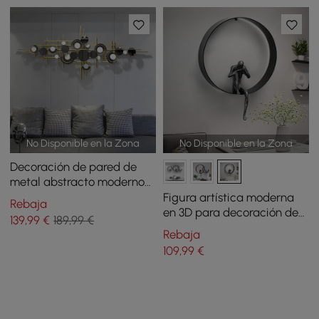
No Disponible en la Zona
No Disponible en la Zona
Decoración de pared de
metal abstracto moderno
con diseño geométrico
Figura artística moderna
Rebaja
superpuesto
en 3D para decoración de
139
,99
€
189,99 €
pared de metal y resina en
Rebaja
negro, 300 mm x 400 mm
109
,99
€