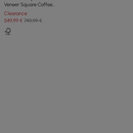
Veneer Square Coffee
Table with 4 Drawers
Clearance
549
,99
€
749,99 €