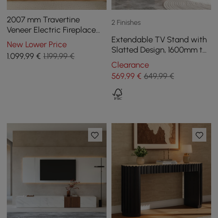
2007 mm Travertine
2 Finishes
Veneer Electric Fireplace
Extendable TV Stand with
TV Stand with Storage
New Lower Price
Slatted Design, 1600mm to
1.099
,99
€
1.199,99 €
2100mm in Walnut
Clearance
569
,99
€
649,99 €