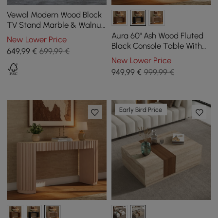
Vewal Modern Wood Block
TV Stand Marble & Walnut
Veneer in White with 4
Aura 60" Ash Wood Fluted
New Lower Price
Drawers
Black Console Table With
649
,99
€
699,99 €
Sintered Stone Top
New Lower Price
949
,99
€
999,99 €
Early Bird Price