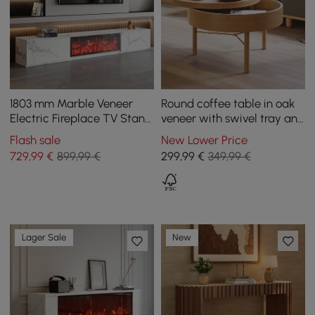
1803 mm Marble Veneer
Round coffee table in oak
Electric Fireplace TV Stand
veneer with swivel tray and
with 2 Drawers
storage
Flash sale
New Lower Price
729
,99
€
899,99 €
299
,99
€
349,99 €
Lager Sale
New