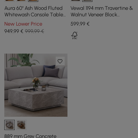
Aura 60" Ash Wood Fluted
Vewal 1194 mm Travertine &
Whitewash Console Table
Walnut Veneer Block
With Sintered Stone Top
Coffee Table with 2
New Lower Price
599
,99
€
Drawers
949
,99
€
999,99 €
889 mm Grey Concrete