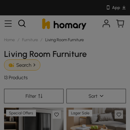
App
Home
/
Furniture
/
Living Room Furniture
Living Room Furniture
Search
13 Products
Filter
Sort
Special Offers
Lager Sale