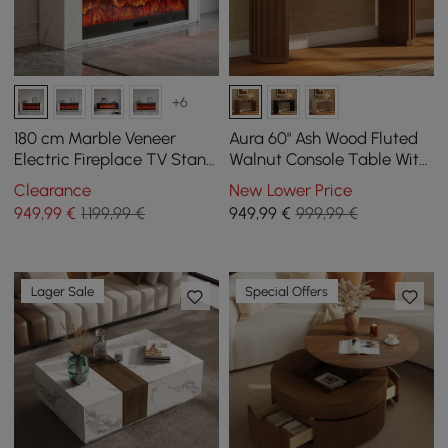
+6
180 cm Marble Veneer
Aura 60" Ash Wood Fluted
Electric Fireplace TV Stand
Walnut Console Table With
with Remote Control
Sintered Stone Top
Clearance
New Lower Price
949
,99
€
1.199,99 €
949
,99
€
999,99 €
Lager Sale
Special Offers