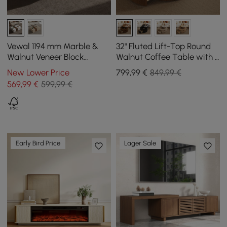
Vewal 1194 mm Marble &
32" Fluted Lift-Top Round
Walnut Veneer Block
Walnut Coffee Table with 2
Coffee Table with 2
Drawers
New Lower Price
799
,99
€
849,99 €
Drawers
569
,99
€
599,99 €
Early Bird Price
Lager Sale