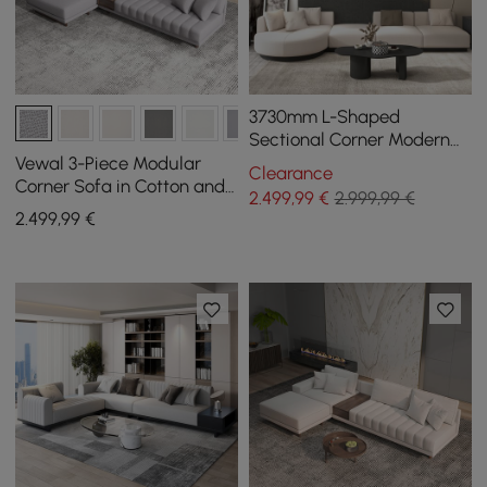
3730mm L-Shaped
Sectional Corner Modern
Modular Sofa in Beige with
Vewal 3-Piece Modular
Clearance
Pillows & Black Legs
Corner Sofa in Cotton and
2.499
,99
€
2.999,99 €
Linen with Chaise Longue
2.499
,99
€
and Pouffe, 320 cm