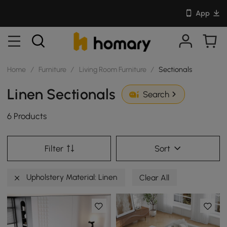
App
Home
/
Furniture
/
Living Room Furniture
/
Sectionals
Linen Sectionals
Search
6 Products
Filter
Sort
Upholstery Material: Linen
Clear All