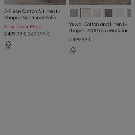
3-Piece Cotton & Linen L-
Shaped Sectional Sofa
with Side Open Storage
Vewal Cotton and Linen L-
New Lower Price
shaped 3200 mm Modular
3.499
,99
€
3.699,99 €
Sofa with Divan and
2.499
,99
€
Ottoman