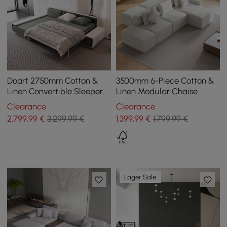
Doart 2750mm Cotton &
3500mm 6-Piece Cotton &
Linen Convertible Sleeper
Linen Modular Chaise
Sofa Modular Corner L-
Sectional Sofa with
Clearance
Clearance
Shaped 4-Seater
Ottomans
2.799
,99
€
3.299,99 €
1.399
,99
€
1.799,99 €
Lager Sale