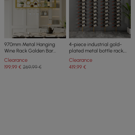
970mm Metal Hanging
4-piece industrial gold-
Wine Rack Golden Bar
plated metal bottle rack,
Shelf Floating Wine Glass
with capacity for 48
Clearance
Clearance
Holder
bottles
199
,99
€
269,99 €
419
,99
€