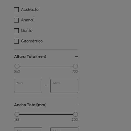
Abstracto
Animal
Gente
Geométrico
Altura Total(mm)
560
730
Min
Max
Ancho Total(mm)
185
200