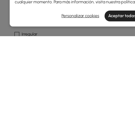
cualquier momento. Para más información, visita nuestra
polític
Personalizar cookies
Aceptar todas
Forma
Irregular
Abstracto
Novedad
Rasgo
Ecológicos
Resistente A La Intemperie
Mostrar Más Filtros