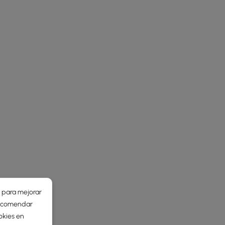
r para mejorar
 recomendar
okies en