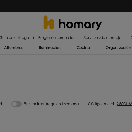
Guía de entrega
Programa comercial
Servicios de montaje
|
|
|
Alfombras
Iluminación
Cocina
Organización
al
En stock: entrega en 1 semana
Código postal :
28001-M