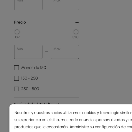
Min
Max
Precio
139
320
Min
Max
Menos de 150
150 - 250
250 - 500
Profundidad Total(mm)
Nosotros y nuestros socios utilizamos cookies y tecnología simila
su experiencia en el sitio, mostrarle anuncios personalizados y
170
200
productos que le encantarán. Administre su configuración de co
Min
Max