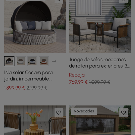
Juego de sofás modernos
+4
de ratán para exteriores, 3
piezas, con tapa de cristal
Isla solar Cocaro para
Rebaja
y cojín gris
jardín, impermeable,
769
,99
€
1.099,99 €
trenzada, gris, con marco
1.899
,99
€
2.199,99 €
de aluminio y toldo
Novedades