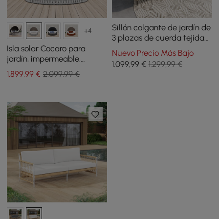
Sillón colgante de jardín de
+4
3 plazas de cuerda tejida
con cojín
Isla solar Cocaro para
Nuevo Precio Más Bajo
jardín, impermeable,
1.099
,99
€
1.299,99 €
trenzada, gris, con marco
1.899
,99
€
2.099,99 €
de aluminio y toldo