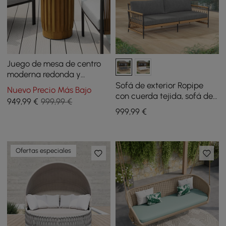
Juego de mesa de centro
moderna redonda y
rectangular de madera de
Sofá de exterior Ropipe
Nuevo Precio Más Bajo
teca para exteriores de 2
con cuerda tejida, sofá de
949
,99
€
999,99 €
piezas en natural
3 plazas con cojín de
999
,99
€
poliéster gris oscuro
Ofertas especiales