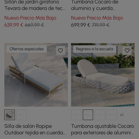
Sillón de jardín giratorio
Tumbona Cocaro de
Tevara de madera de teca
aluminio y cuerda
y aluminio con cojín -
trenzada para exteriores
Nuevo Precio Más Bajo
Nuevo Precio Más Bajo
arena
en gris y blanco
639
,99
€
669,99 €
699
,99
€
719,99 €
Ofertas especiales
Regreso a la escuela
+1
Silla de salón Ropipe
Tumbona ajustable Cocaro
Outdoor tejida en cuerda
para exteriores de aluminio