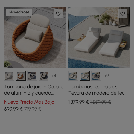
Novedades
+4
+9
Tumbona de jardín Cocaro
Tumbonas reclinables
de aluminio y cuerda
Tevara de madera de teca
trenzada en naranja
y aluminio con mesa
Nuevo Precio Más Bajo
1.379
,99
€
1.559,99 €
auxiliar y cojín - arena, 2
699
,99
€
719,99 €
uds.