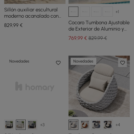
Sillón auxiliar escultural
+1
moderno acanalado con
giro de 360 grados para
Cocaro Tumbona Ajustable
829
,99
€
exteriores en color natural
de Exterior de Aluminio y
Cuerda Trenzada en
769
,99
€
829,99 €
Naranja
Novedades
Novedades
+3
+4