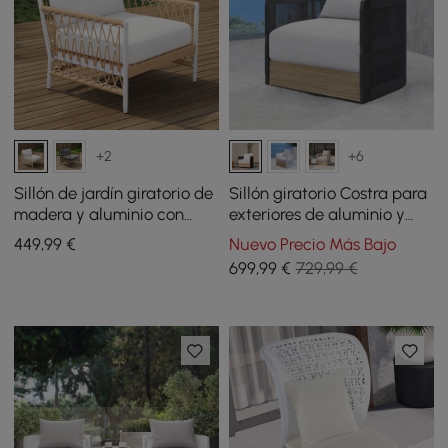
+2
+6
Sillón de jardín giratorio de
Sillón giratorio Costra para
madera y aluminio con
exteriores de aluminio y
cojín - beige
cuerda trenzada en negro
449
,99
€
Nuevo Precio Más Bajo
699
,99
€
729,99 €