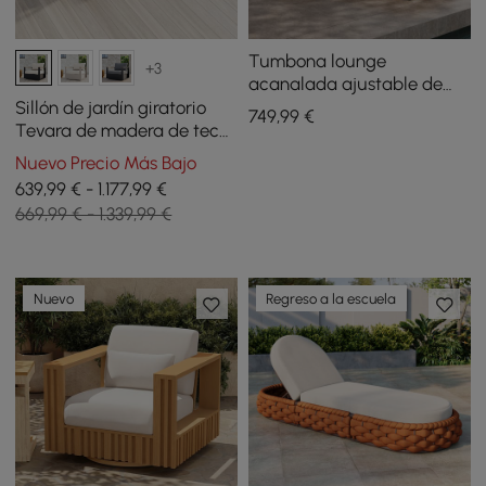
Tumbona lounge
+3
acanalada ajustable de
aluminio para exteriores en
Sillón de jardín giratorio
749
,99
€
blanco cálido
Tevara de madera de teca
y aluminio con cojín -
Nuevo Precio Más Bajo
marfil, 2 uds.
639,99 € - 1.177,99 €
669,99 € - 1.339,99 €
Nuevo
Regreso a la escuela