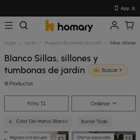
App
Hogar
/
Jardín
/
Muebles de salones de jardín
/
Sillas, sillones
Blanco Sillas, sillones y
tumbonas de jardín
Buscar
18 Productos
Filtro
Ordenar
Color Del Marco: Blanco
Borrar Todo
Regreso a la escuela
Ofertas especiales