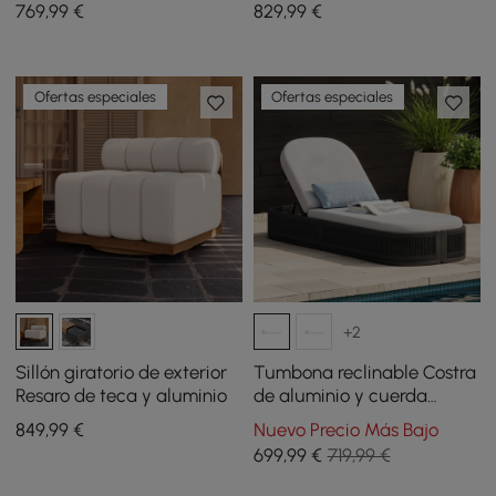
con respaldo ajustable y
y cuerda trenzada en gris y
769
,99
€
829
,99
€
ruedas
blanco
Ofertas especiales
Ofertas especiales
+2
Sillón giratorio de exterior
Tumbona reclinable Costra
Resaro de teca y aluminio
de aluminio y cuerda
trenzada en color negro
849
,99
€
Nuevo Precio Más Bajo
699
,99
€
719,99 €