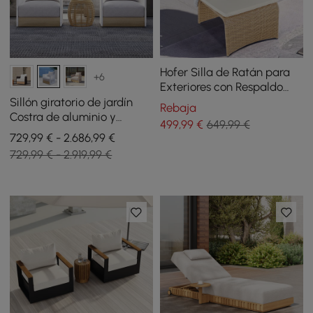
Hofer Silla de Ratán para
+6
Exteriores con Respaldo
Alado, Cojín Blanco y Fondo
Sillón giratorio de jardín
Rebaja
Arqueado
Costra de aluminio y
499
,99
€
649,99 €
cuerda tejida en blanco,
729,99 € - 2.686,99 €
juego de 2
729,99 € - 2.919,99 €