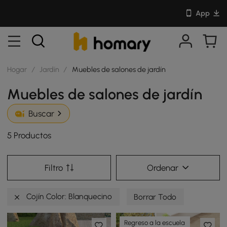
App
Hogar
/
Jardín
/
Muebles de salones de jardín
Muebles de salones de jardín
Buscar
5 Productos
Filtro
Ordenar
Cojín Color: Blanquecino
Borrar Todo
Regreso a la escuela