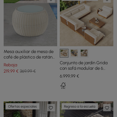
Mesa auxiliar de mesa de
café de plástico de ratán
con tapa de cristal, color
Conjunto de jardín Grida
Rebaja
blanco roto, 620 mm
con sofá modular de 6
219
,99
€
369,99 €
piezas, 2 mesas de centro y
6.999
,99
€
1 mesa auxiliar de madera
de teca - marfil
Ofertas especiales
Regreso a la escuela