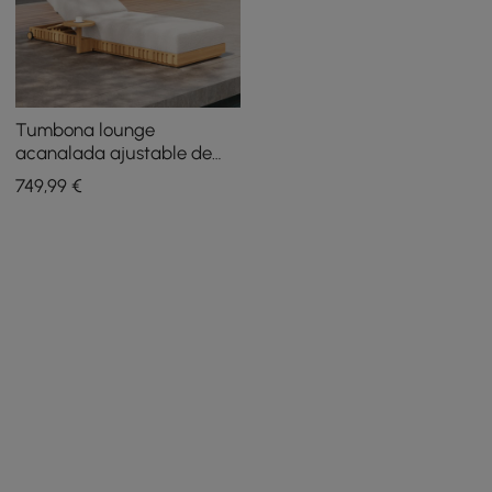
Tumbona lounge
acanalada ajustable de
aluminio para exteriores en
749
,99
€
blanco cálido