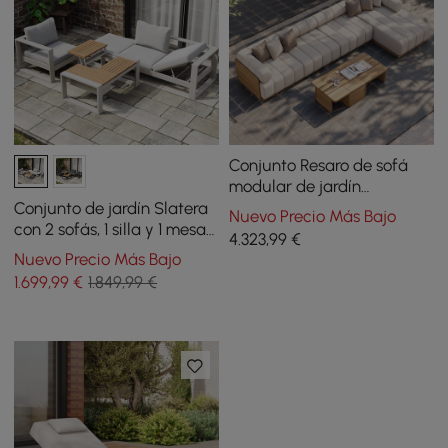
Conjunto Resaro de sofá
modular de jardín
seccional de teca natural
Conjunto de jardín Slatera
Nuevo Precio Más Bajo
acanalado con mesa de
con 2 sofás, 1 silla y 1 mesa
4.323
,99
€
centro de 7 piezas
de centro de madera
Nuevo Precio Más Bajo
acacia y aluminio
1.699
,99
€
1.849,99 €