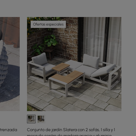
Ofertas especiales
 trenzada
Conjunto de jardín Slatera con 2 sofás, 1 silla y 1
mesa de centro de madera acacia y aluminio