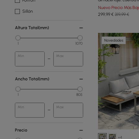
Poltrón
pizarra
Nuevo Precio Más Baj
Sillón
299
,99
€
319,99 €
Altura Total(mm)
Novedades
1
1070
Min
Max
Ancho Total(mm)
1
805
Min
Max
Precio
+4