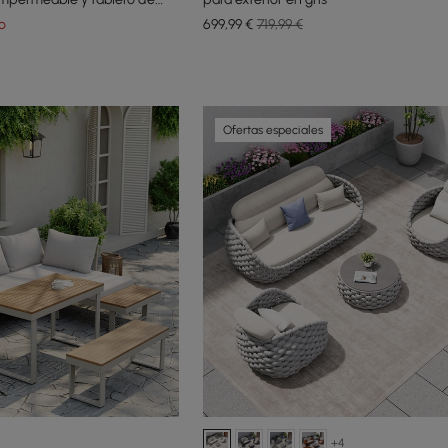
o
699
,99
€
719,99 €
Ofertas especiales
+4