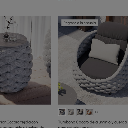
Regreso a la escuela
+4
rior Cocaro tejida con
Tumbona Cocaro de aluminio y cuerda
impermeable y tablero de
para exterior en gris