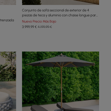
Conjunto de sofá seccional de exterior de 4
piezas de teca y aluminio con chaise longue para
 trenzada
4 personas en gris claro
Nuevo Precio Más Bajo
3.999
,99
€
4.199,99 €