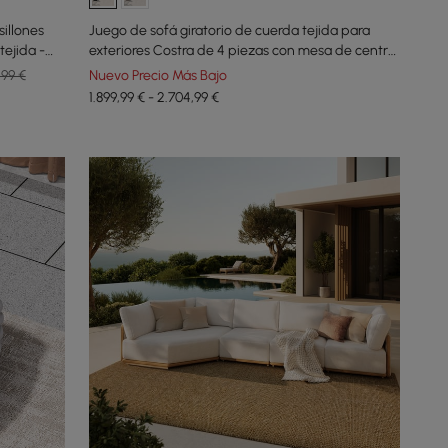
sillones
Juego de sofá giratorio de cuerda tejida para
tejida -
exteriores Costra de 4 piezas con mesa de centro
en negro para 4 personas
,99 €
Nuevo Precio Más Bajo
1.899,99 € - 2.704,99 €