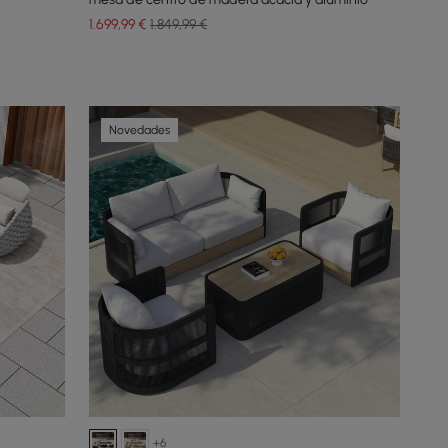
1.699
,99
€
1.849,99 €
Novedades
+6