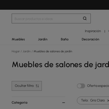
Inspiración
|
Muebles
Jardín
Baño
Decoración
Hogar
/
Jardín
/
Muebles de salones de jardín
Muebles de salones de jard
Ocultar filtro
Oferta especi
Tela :
Gris Claro
Categoría