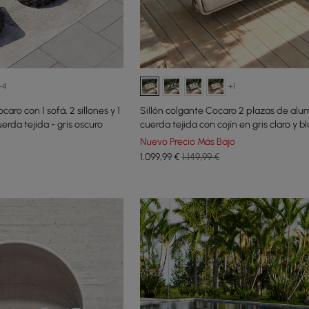
+4
+1
aro con 1 sofá, 2 sillones y 1
Sillón colgante Cocaro 2 plazas de alum
rda tejida - gris oscuro
cuerda tejida con cojín en gris claro y b
cálido
Nuevo Precio Más Bajo
1.099
,99
€
1.149,99 €