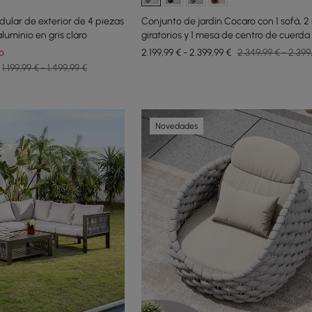
ular de exterior de 4 piezas
Conjunto de jardín Cocaro con 1 sofá, 2 
luminio en gris claro
giratorios y 1 mesa de centro de cuerda 
gris y blanco
o
2.199,99 € - 2.399,99 €
2.349,99 € - 2.399
1.199,99 € - 1.499,99 €
Novedades