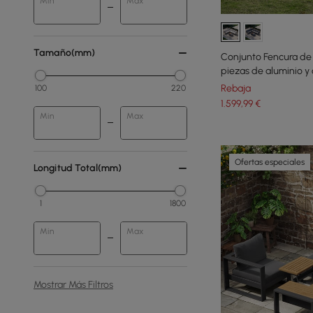
Min
Max
Tamaño(mm)
Conjunto Fencura de 
piezas de aluminio y 
Rebaja
100
220
1.599
,99
€
Min
Max
Ofertas especiales
Longitud Total(mm)
1
1800
Min
Max
Mostrar Más Filtros