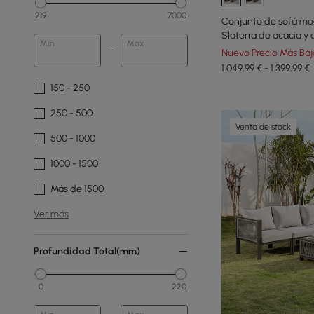
219
7000
Conjunto de sofá mod
Slaterra de acacia y a
Min
Max
Nuevo Precio Más Baj
1.049,99 € - 1.399,99 €
150 - 250
250 - 500
Venta de stock
500 - 1000
1000 - 1500
Más de 1500
Ver más
Profundidad Total(mm)
0
220