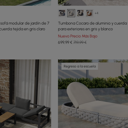
+4
sofá modular de jardín de 7
Tumbona Cocaro de aluminio y cuerda
cuerda tejida en gris claro
para exteriores en gris y blanco
Nuevo Precio Más Bajo
699
,99
€
719,99 €
Regreso a la escuela