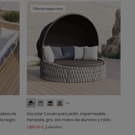
Ofertas especiales
+4
madera de
Isla solar Cocaro para jardín, impermeable,
da negra
trenzada, gris, con marco de aluminio y toldo
1.899
,99
€
2.199,99 €