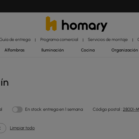
Guía de entrega
Programa comercial
Servicios de montaje
|
|
|
Alfombras
Iluminación
Cocina
Organización
ín
al
En stock: entrega en 1 semana
Código postal :
28001-M
Limpiar todo