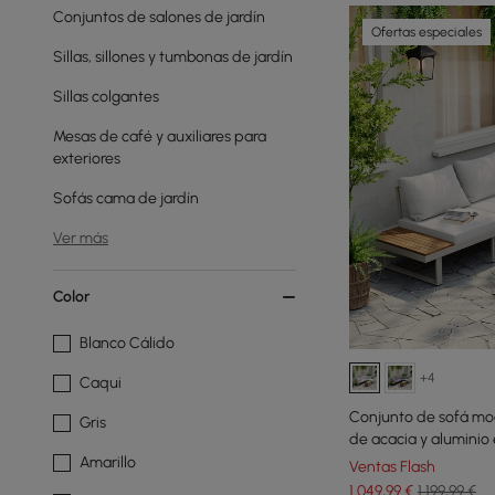
Conjuntos de salones de jardín
Ofertas especiales
Sillas, sillones y tumbonas de jardín
Sillas colgantes
Mesas de café y auxiliares para
exteriores
Sofás cama de jardín
Ver más
Color
Blanco Cálido
+4
Caqui
Conjunto de sofá mod
Gris
de acacia y aluminio e
Amarillo
Ventas Flash
1.049
,99
€
1.199,99 €