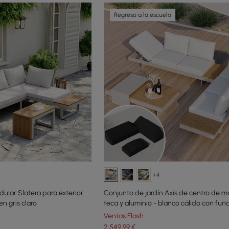
Regreso a la escuela
+4
ular Slatera para exterior
Conjunto de jardín Axis de centro de 
n gris claro
teca y aluminio - blanco cálido con fun
Ventas Flash
2.549
,99
€