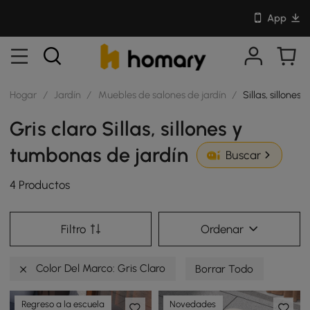
App
Hogar
/
Jardín
/
Muebles de salones de jardín
/
Sillas, sillones
Gris claro Sillas, sillones y
tumbonas de jardín
Buscar
4 Productos
Filtro
Ordenar
Color Del Marco: Gris Claro
Borrar Todo
Regreso a la escuela
Novedades