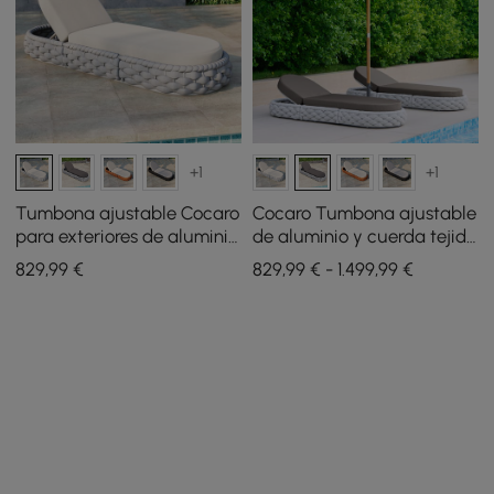
+1
+1
Tumbona ajustable Cocaro
Cocaro Tumbona ajustable
para exteriores de aluminio
de aluminio y cuerda tejida
y cuerda trenzada en gris y
para exteriores en gris,
829
,99
€
829,99 € - 1.499,99 €
blanco
juego de 2