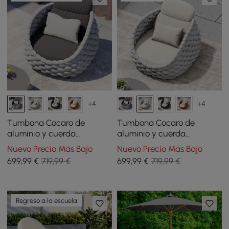
+4
+4
Tumbona Cocaro de
Tumbona Cocaro de
aluminio y cuerda
aluminio y cuerda
trenzada para exterior en
trenzada para exteriores
Nuevo Precio Más Bajo
Nuevo Precio Más Bajo
gris
en gris y blanco
699
,99
€
719,99 €
699
,99
€
719,99 €
Regreso a la escuela