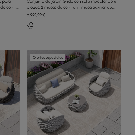
a para
Conjunto de jardín Grida con sofá modular de 6
 de centro
piezas, 2 mesas de centro y 1 mesa auxiliar de
madera de teca - marfil
6.999
,99
€
Ofertas especiales