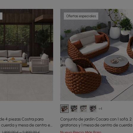
Ofertas especiales
+4
 de 4 piezas Costra para
Conjunto de jardín Cocaro con 1 sofá, 2 
de cuerda y mesa de centro en
giratorios y 1 mesa de centro de cuerda 
ersonas
naranja
1.899,99 € - 2.899,99 €
Nuevo Precio Más Bajo