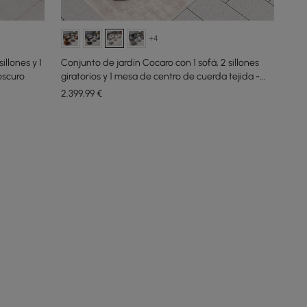
+4
illones y 1
Conjunto de jardín Cocaro con 1 sofá, 2 sillones
oscuro
giratorios y 1 mesa de centro de cuerda tejida -
gris y blanco
2.399
,99
€