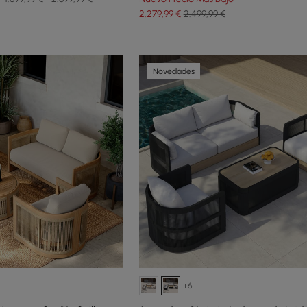
2.279
,99
€
2.499,99 €
Novedades
+6