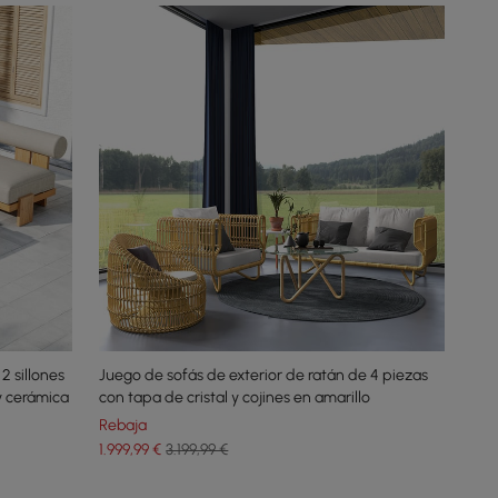
2 sillones
Juego de sofás de exterior de ratán de 4 piezas
y cerámica
con tapa de cristal y cojines en amarillo
Rebaja
1.999
,99
€
3.199,99 €