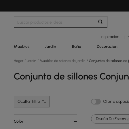
Inspiración
|
Muebles
Jardín
Baño
Decoración
Hogar
/
Jardín
/
Muebles de salones de jardín
/
Conjuntos de salones de j
Conjunto de sillones Conjun
Ocultar filtro
Oferta especi
Diseño De Escenogr
Color