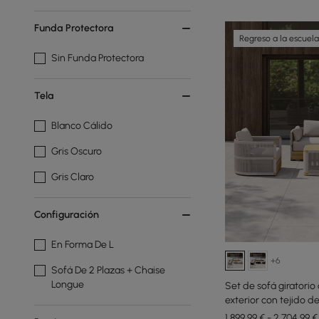
Funda Protectora
Regreso a la escuela
Sin Funda Protectora
Tela
Blanco Cálido
Gris Oscuro
Gris Claro
Configuración
En Forma De L
+6
Sofá De 2 Plazas + Chaise
Longue
Set de sofá giratorio
exterior con tejido 
color marfil para 4 p
1.899,99 € - 2.704,99 €