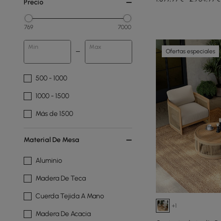
Precio
769
7000
Min
Max
Ofertas especiales
500 - 1000
1000 - 1500
Más de 1500
Material De Mesa
Aluminio
Madera De Teca
Cuerda Tejida A Mano
+1
Madera De Acacia