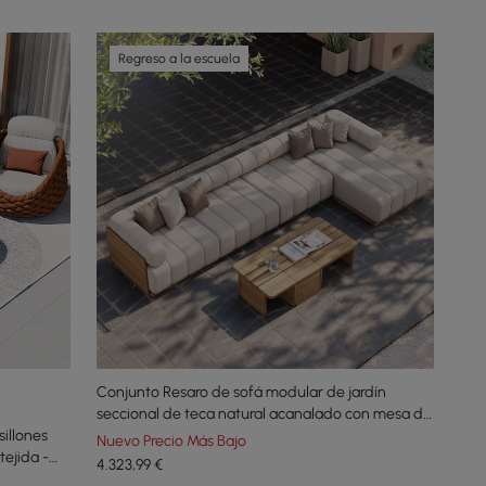
Regreso a la escuela
Conjunto Resaro de sofá modular de jardín
seccional de teca natural acanalado con mesa de
sillones
centro de 7 piezas
Nuevo Precio Más Bajo
tejida -
4.323
,99
€