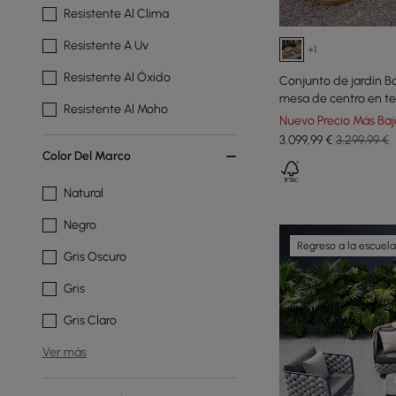
Resistente Al Clima
Resistente A Uv
+1
Resistente Al Óxido
Conjunto de jardín Boh
mesa de centro en te
Resistente Al Moho
Nuevo Precio Más Baj
3.099
,99
€
3.299,99 €
Color Del Marco
Natural
Negro
Regreso a la escuela
Gris Oscuro
Gris
Gris Claro
Ver más