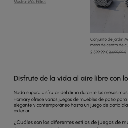
Mostrar Más Filtros
Conjunto de jardín Mar
mesa de centro de cu
2.599
,99
€
2.699,99 €
Products in the current category have been updated to show th
Disfrute de la vida al aire libre con
Nada supera disfrutar del clima durante los meses más 
Homary ofrece varios juegos de muebles de patio para m
elegante y contemporáneo hasta un
juego de patio bl
exterior.
¿Cuáles son los diferentes estilos de juegos de m