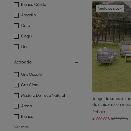
Blanco Cálido
Venta de stock
Amarillo
Café
Caqui
Gris
Acabado
Gris Oscuro
Gris Claro
Madera De Teca Natural
Juego de sofás de ex
de 6 piezas con mesa 
Arena
Rebaja
Blanco
2.999
,99
€
3.999,99 €
Ver más