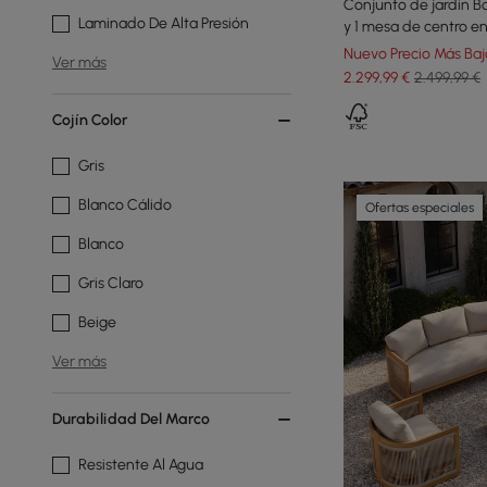
Conjunto de jardín Bo
Laminado De Alta Presión
y 1 mesa de centro en
Nuevo Precio Más Baj
Ver más
2.299
,99
€
2.499,99 €
Cojín Color
Gris
Blanco Cálido
Ofertas especiales
Blanco
Gris Claro
Beige
Ver más
Durabilidad Del Marco
Resistente Al Agua