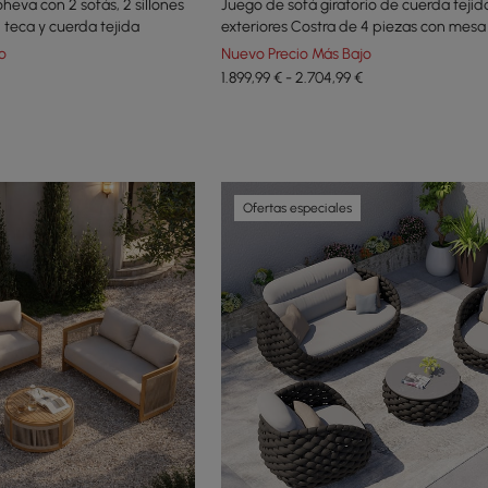
heva con 2 sofás, 2 sillones
Juego de sofá giratorio de cuerda tejid
 teca y cuerda tejida
exteriores Costra de 4 piezas con mesa
en negro para 4 personas
o
Nuevo Precio Más Bajo
1.899,99 € - 2.704,99 €
Ofertas especiales