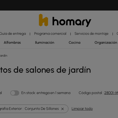
Guía de entrega
Programa comercial
Servicios de montaje
|
|
|
Alfombras
Iluminación
Cocina
Organización
ardín
tos de salones de jardín
al
En stock: entrega en 1 semana
Código postal :
28001-M
afía Exterior :
Conjunto De Sillones
Limpiar todo