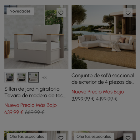
Novedades
Conjunto de sofá seccional
+3
de exterior de 4 piezas de
teca y aluminio con chaise
Sillón de jardín giratorio
Nuevo Precio Más Bajo
longue para 4 personas en
Tevara de madera de teca
3.999
,99
€
4.199,99 €
gris claro
y aluminio con cojín -
Nuevo Precio Más Bajo
arena
639
,99
€
669,99 €
Ofertas especiales
Ofertas especiales