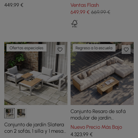
cojín - beige
y aluminio con cojín - gris
449
,99
€
Ventas Flash
oscuro
649
,99
€
669,99 €
Ofertas especiales
Regreso a la escuela
Conjunto Resaro de sofá
modular de jardín
seccional de teca natural
Conjunto de jardín Slatera
Nuevo Precio Más Bajo
acanalado con mesa de
con 2 sofás, 1 silla y 1 mesa
4.323
,99
€
centro de 7 piezas
de centro de madera