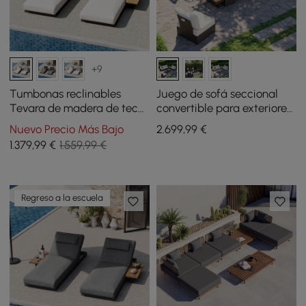
+9
Tumbonas reclinables
Juego de sofá seccional
Tevara de madera de teca
convertible para exteriores
y aluminio con mesa
Tevara con estructura de
Nuevo Precio Más Bajo
2.699
,99
€
auxiliar y cojín - marfil, 2
teca y aluminio, gris y
1.379
,99
€
1.559,99 €
uds.
blanco
Regreso a la escuela