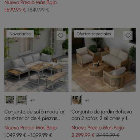
Nuevo Precio Más Bajo
acacia y aluminio
1.699
,99
€
1.849,99 €
Novedades
Ofertas especiales
+4
+1
Conjunto de sofá modular
Conjunto de jardín Boheva
de exterior de 4 piezas
con 2 sofás, 2 sillones y 1
Slaterra de acacia y
mesa de centro en teca y
Nuevo Precio Más Bajo
Nuevo Precio Más Bajo
aluminio en gris claro
cuerda tejida
1.049,99 € - 1.399,99 €
2.299
,99
€
2.499,99 €