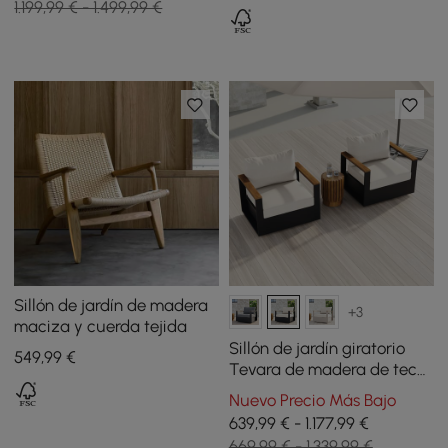
1.199,99 € - 1.499,99 €
Sillón de jardín de madera
+3
maciza y cuerda tejida
Sillón de jardín giratorio
549
,99
€
Tevara de madera de teca
y aluminio con cojín -
Nuevo Precio Más Bajo
marfil, 2 uds.
639,99 € - 1.177,99 €
669,99 € - 1.339,99 €