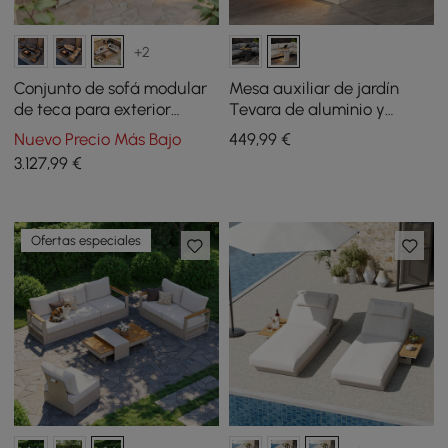
+2
Conjunto de sofá modular
Mesa auxiliar de jardín
de teca para exterior
Tevara de aluminio y
Tevara de 47" y 5 piezas
madera de teca con luz
Nuevo Precio Más Bajo
449
,99
€
con brasero sin humo para
solar en color arena
3.127
,99
€
6 personas
Ofertas especiales