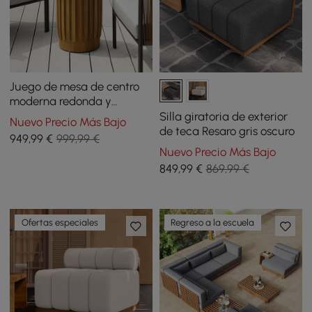
Juego de mesa de centro
moderna redonda y
rectangular de madera de
Silla giratoria de exterior
Nuevo Precio Más Bajo
teca para exteriores de 2
de teca Resaro gris oscuro
949
,99
€
999,99 €
piezas en natural
Nuevo Precio Más Bajo
849
,99
€
869,99 €
Ofertas especiales
Regreso a la escuela