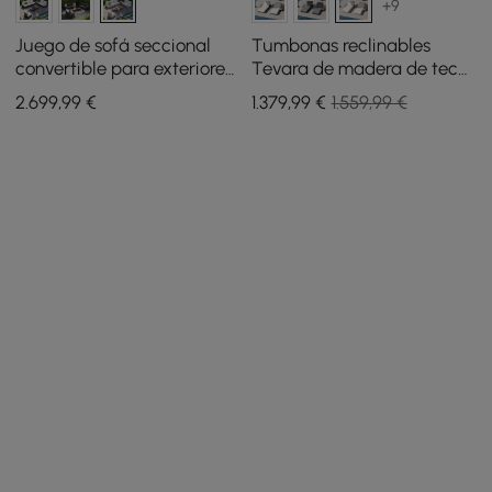
+9
Juego de sofá seccional
Tumbonas reclinables
convertible para exteriores
Tevara de madera de teca
Tevara con estructura de
y aluminio con mesa
2.699
,99
€
1.379
,99
€
1.559,99 €
teca y aluminio, arena y
auxiliar y cojín - arena, 2
blanco
uds.