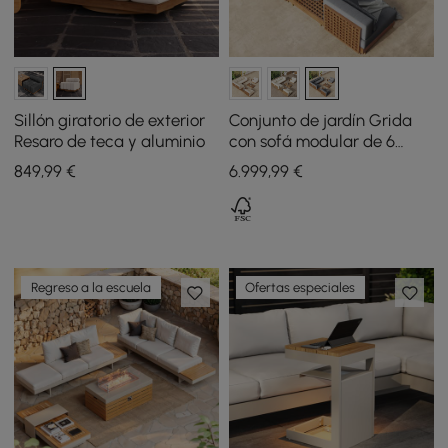
Sillón giratorio de exterior
Conjunto de jardín Grida
Resaro de teca y aluminio
con sofá modular de 6
piezas, 2 mesas de centro y
849
,99
€
6.999
,99
€
1 mesa auxiliar de madera
de teca - gris
Regreso a la escuela
Ofertas especiales