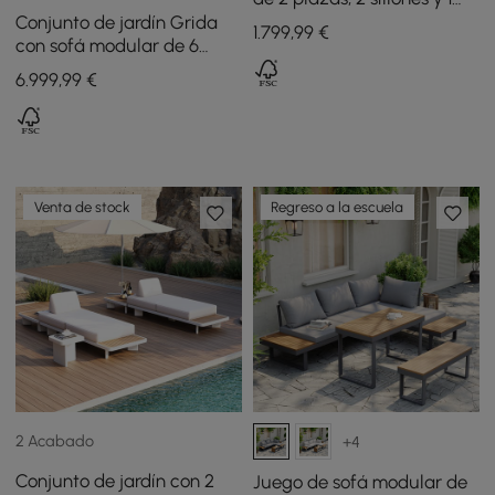
mesa de centro de madera
Conjunto de jardín Grida
1.799
,99
€
de teca y cerámica
con sofá modular de 6
piezas, 2 mesas de centro y
6.999
,99
€
1 mesa auxiliar de madera
de teca - marfil
Venta de stock
Regreso a la escuela
2 Acabado
+4
Conjunto de jardín con 2
Juego de sofá modular de