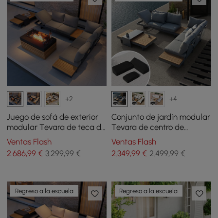
+2
+4
Juego de sofá de exterior
Conjunto de jardín modular
modular Tevara de teca de
Tevara de centro de
5 piezas con brasero sin
madera de teca y aluminio
Ventas Flash
Ventas Flash
humo para 6 personas en
- gris con funda negra
2.686
,99
€
3.299,99 €
2.349
,99
€
2.499,99 €
gris
Regreso a la escuela
Regreso a la escuela