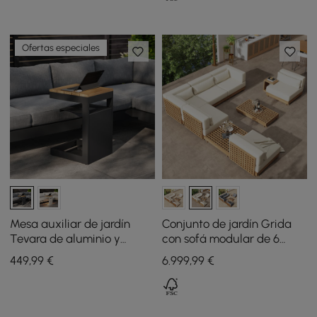
Ofertas especiales
Mesa auxiliar de jardín
Conjunto de jardín Grida
Tevara de aluminio y
con sofá modular de 6
madera de teca con luz
piezas, 2 mesas de centro y
449
,99
€
6.999
,99
€
solar en color gris oscuro
1 mesa auxiliar de madera
de teca - marfil