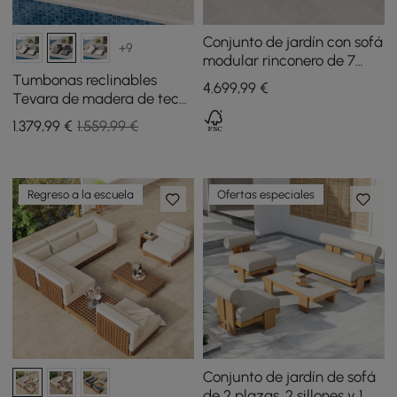
Conjunto de jardín con sofá
+9
modular rinconero de 7
piezas y 1 mesa de centro -
Tumbonas reclinables
4.699
,99
€
gris
Tevara de madera de teca
y aluminio con mesa
1.379
,99
€
1.559,99 €
auxiliar y cojín - gris
oscuro, 2 uds.
Regreso a la escuela
Ofertas especiales
Conjunto de jardín de sofá
de 2 plazas, 2 sillones y 1