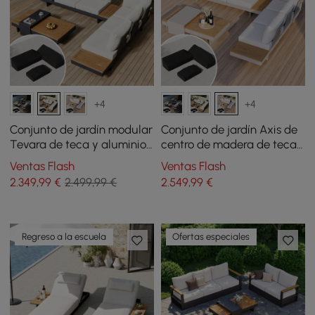
+4
+4
Conjunto de jardín modular
Conjunto de jardín Axis de
Tevara de teca y aluminio
centro de madera de teca
- marfil con funda negra
y aluminio - blanco cálido
Ventas Flash
Ventas Flash
con funda negra
2.349
,99
€
2.499,99 €
2.549
,99
€
Regreso a la escuela
Ofertas especiales