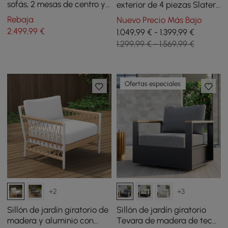
sofás, 2 mesas de centro y 1
exterior de 4 piezas Slatera
mesa auxiliar - blanco y
de acacia y aluminio en
Rebaja
Nuevo Precio Más Bajo
marrón
gris oscuro
2.499
,99
€
1.049,99 € - 1.399,99 €
1.299,99 € - 1.569,99 €
Ofertas especiales
+2
+3
Sillón de jardín giratorio de
Sillón de jardín giratorio
madera y aluminio con
Tevara de madera de teca