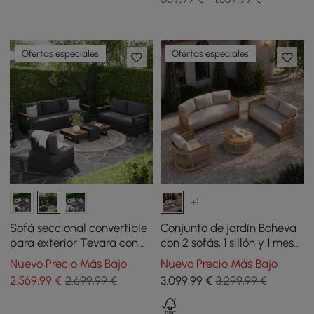
Ofertas especiales
Ofertas especiales
+1
Sofá seccional convertible
Conjunto de jardín Boheva
para exterior Tevara con
con 2 sofás, 1 sillón y 1 mesa
estructura de teca y
de centro en teca y cuerda
Nuevo Precio Más Bajo
Nuevo Precio Más Bajo
aluminio, gris
tejida
2.569
,99
€
2.699,99 €
3.099
,99
€
3.299,99 €