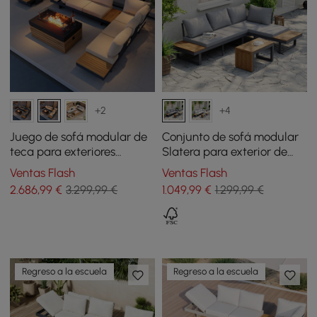
+2
+4
Juego de sofá modular de
Conjunto de sofá modular
teca para exteriores
Slatera para exterior de
Tevara de 5 piezas con
acacia y aluminio en gris
Ventas Flash
Ventas Flash
brasero sin humo para 6
oscuro
2.686
,99
€
3.299,99 €
1.049
,99
€
1.299,99 €
personas en beige
Regreso a la escuela
Regreso a la escuela