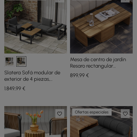
Mesa de centro de jardín
Resaro rectangular
modular de madera de
Slatera Sofá modular de
899
,99
€
teca
exterior de 4 piezas,
aluminio y acacia para 4
1.849
,99
€
personas en gris claro
Ofertas especiales