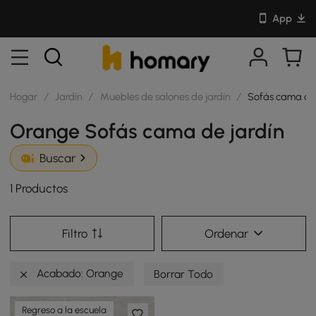
App
Hogar
/
Jardín
/
Muebles de salones de jardín
/
Sofás cama de 
Orange Sofás cama de jardín
Buscar
1 Productos
Filtro
Ordenar
Acabado: Orange
Borrar Todo
Regreso a la escuela