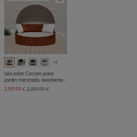
+4
Isla solar Cocaro para
jardín trenzada, resistente
a la intemperie, de color
2.199
,99
€
2.399,99 €
naranja, con marco de
aluminio y toldo