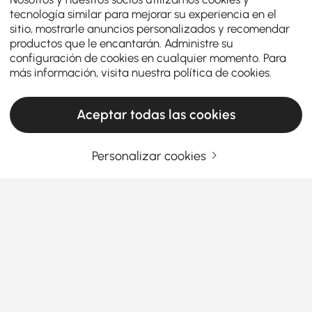
tecnología similar para mejorar su experiencia en el
sitio, mostrarle anuncios personalizados y recomendar
productos que le encantarán. Administre su
configuración de cookies en cualquier momento. Para
más información, visita nuestra
política de cookies
.
Aceptar todas las cookies
Personalizar cookies
Mejora tu espacio exterior con las
tumbonas de Homary
Las camas de día para exteriores pueden ser un
gran complemento para los patios, ofreciendo un
aspecto distintivo y proporcionando una zona de
gran confort. Ya sea para relajarse bajo el sol o la
Ver más
luna, o simplemente para que su jardín luzca más
Products in the current category have been updated to show the latest 1 items