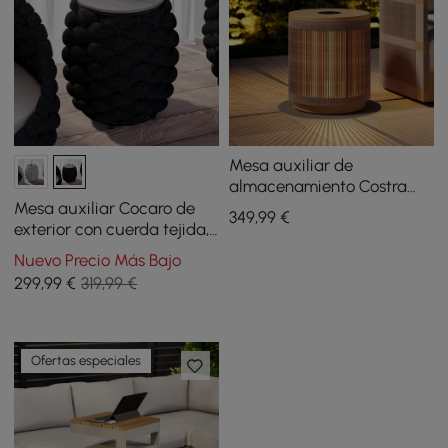
Mesa auxiliar de
almacenamiento Costra
para exterior, de cuerda
Mesa auxiliar Cocaro de
349
,99
€
tejida a mano y aluminio,
exterior con cuerda tejida,
con LED
almacenamiento y tapa de
Nuevo Precio Más Bajo
pizarra en gris oscuro
299
,99
€
319,99 €
Ofertas especiales