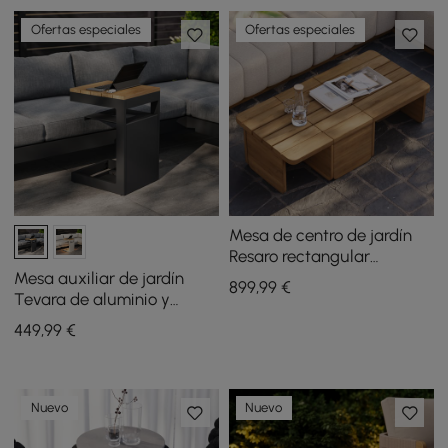
Ofertas especiales
Ofertas especiales
Mesa de centro de jardín
Resaro rectangular
modular de madera de
Mesa auxiliar de jardín
899
,99
€
teca
Tevara de aluminio y
madera de teca con luz
449
,99
€
solar en color gris oscuro
Nuevo
Nuevo