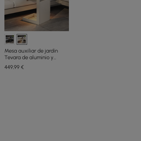
Mesa auxiliar de jardín
Tevara de aluminio y
madera de teca con luz
449
,99
€
solar en color arena