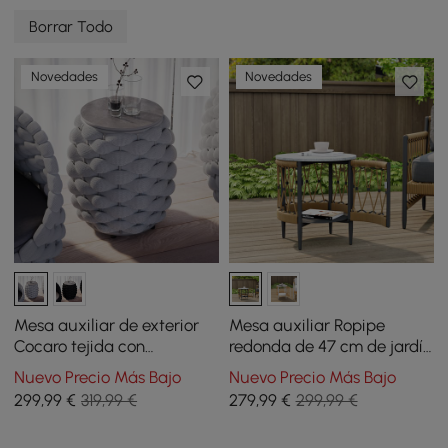
Borrar Todo
Novedades
Novedades
Mesa auxiliar de exterior
Mesa auxiliar Ropipe
Cocaro tejida con
redonda de 47 cm de jardín
almacenaje, cuerda
con almacenamiento, mesa
Nuevo Precio Más Bajo
Nuevo Precio Más Bajo
impermeable y tablero de
auxiliar de cuerda para
299
,99
€
319,99 €
279
,99
€
299,99 €
pizarra
patio en gris oscuro