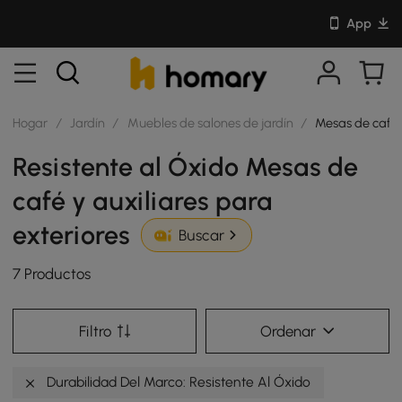
App
Hogar
/
Jardín
/
Muebles de salones de jardín
/
Mesas de café y
Resistente al Óxido Mesas de
café y auxiliares para
exteriores
Buscar
7 Productos
Filtro
Ordenar
Durabilidad Del Marco: Resistente Al Óxido