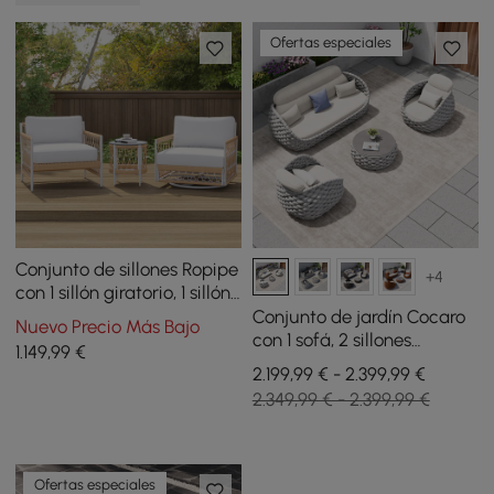
Ofertas especiales
Conjunto de sillones Ropipe
+4
con 1 sillón giratorio, 1 sillón
y 1 mesa auxiliar de cuerda
Conjunto de jardín Cocaro
Nuevo Precio Más Bajo
tejida
con 1 sofá, 2 sillones
1.149
,99
€
giratorios y 1 mesa de
2.199,99 € - 2.399,99 €
centro de cuerda tejida -
2.349,99 € - 2.399,99 €
gris y blanco
Ofertas especiales