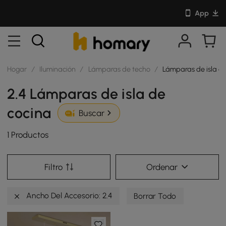
App
Hogar
/
Iluminación
/
Lámparas de techo
/
Lámparas de isla d
2.4 Lámparas de isla de
cocina
Buscar
1 Productos
Filtro
Ordenar
Ancho Del Accesorio: 2.4
Borrar Todo