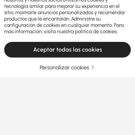
tecnología similar para mejorar su experiencia en el
sitio, mostrarle anuncios personalizados y recomendar
productos que le encantarán. Administre su
configuración de cookies en cualquier momento. Para
más información, visita nuestra
política de cookies
.
Aceptar todas las cookies
Personalizar cookies
Choisir le bon luminaire d'îlot rend votre
cuisine à la fois fonctionnelle et élégante
Comment choisir le luminaire d'îlot parfait
sans trop y penser
Avez-vous déjà pénétré dans une cuisine en vous
Ver más
disant : « Wow, cet espace est à la fois douillet et
Products in the current category have been updated to show the latest 1 items