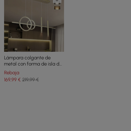
Lámpara colgante de
metal con forma de isla de
cocina geométrica en
Rebaja
dorado
169
,99
€
219,99 €