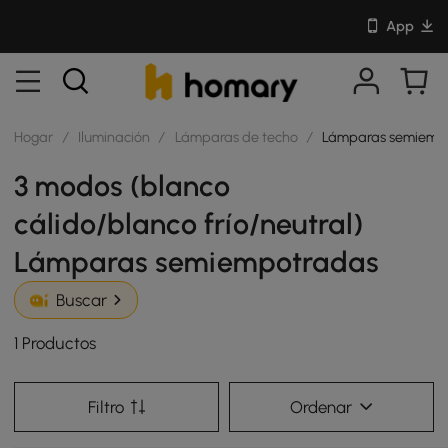
App
Hogar
/
Iluminación
/
Lámparas de techo
/
Lámparas semiemp
3 modos (blanco
cálido/blanco frío/neutral)
Lámparas semiempotradas
Buscar
1 Productos
Filtro
Ordenar