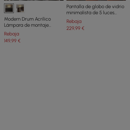
Pantalla de globo de vidrio
minimalista de 5 luces
Sputnik Kitchen Island
Modern Drum Acrílico
Rebaja
Light en negro
Lámpara de montaje
229
,99
€
empotrado de 5 luces en
Rebaja
oro con cristal
149
,99
€