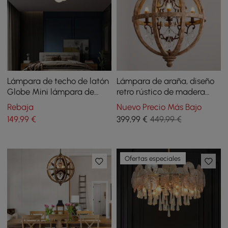
Lámpara de techo de latón
Lámpara de araña, diseño
Globe Mini lámpara de
retro rústico de madera
techo de montaje
con jaula de metal
Rebaja
Nuevo Precio Más Bajo
empotrado en 5 luces
envejecido
149
,99
€
399
,99
€
449,99 €
Ofertas especiales