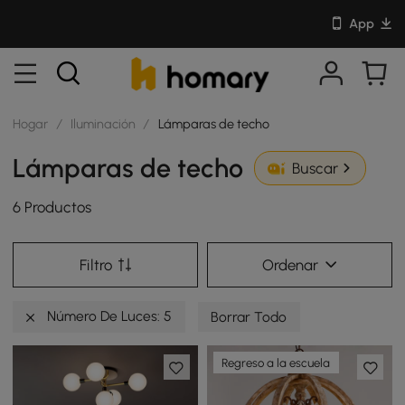
App
Hogar
/
Iluminación
/
Lámparas de techo
Lámparas de techo
Buscar
6 Productos
Filtro
Ordenar
Número De Luces: 5
Borrar Todo
Regreso a la escuela