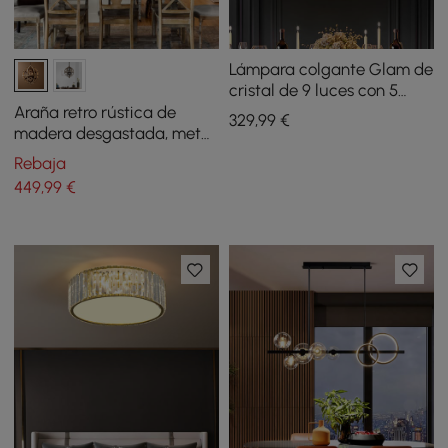
Lámpara colgante Glam de
cristal de 9 luces con 5
niveles, color dorado, para
Araña retro rústica de
329
,99
€
sala de estar
madera desgastada, metal,
orbe, cristal, 5 luces,
Rebaja
tamaño mediano
449
,99
€