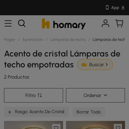
App
Hogar
/
Iluminación
/
Lámparas de techo
/
Lámparas de techo
Acento de cristal Lámparas de
techo empotradas
Buscar
2 Productos
Filtro
Ordenar
Rasgo: Acento De Cristal
Borrar Todo