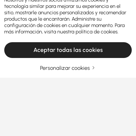
tecnología similar para mejorar su experiencia en el
sitio, mostrarle anuncios personalizados y recomendar
productos que le encantarán. Administre su
configuración de cookies en cualquier momento. Para
más información, visita nuestra
política de cookies
.
Aceptar todas las cookies
Personalizar cookies
Las luces de techo empotradas simplifican
la elección de una iluminación práctica y
elegante para el hogar
Por qué las luces de techo empotradas son
la elección inteligente para cada hogar
Ver más
¿Alguna vez ha entrado en una habitación y ha
Products in the current category have been updated to show the latest 2 items