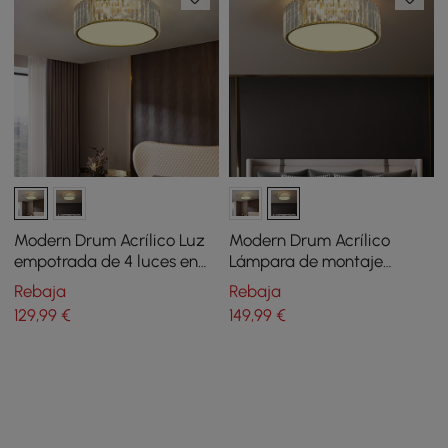
Modern Drum Acrílico Luz
Modern Drum Acrílico
empotrada de 4 luces en
Lámpara de montaje
oro con cristal
empotrado de 5 luces en
Rebaja
Rebaja
oro con cristal
129
,99
€
149
,99
€