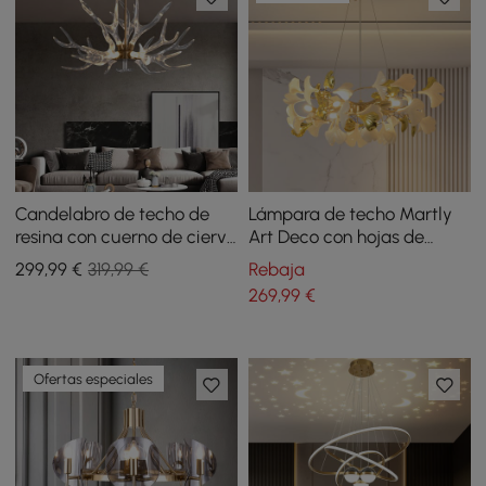
Candelabro de techo de
Lámpara de techo Martly
resina con cuerno de ciervo
Art Deco con hojas de
de 9 luces en dorado
ginkgo, 6 luces, de metal
299
,99
€
319,99 €
Rebaja
blanco y dorado
269
,99
€
Ofertas especiales