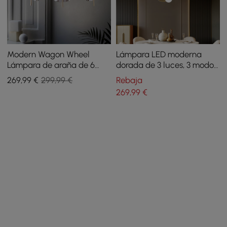
Modern Wagon Wheel
Lámpara LED moderna
Lámpara de araña de 6
dorada de 3 luces, 3 modos
luces con marco de cristal
de color, control remoto, luz
269
,99
€
299,99 €
Rebaja
y acero
de reflexión estrellada
269
,99
€