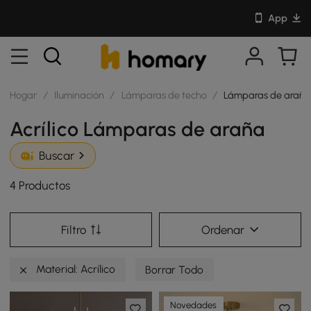
App
Hogar
/
Iluminación
/
Lámparas de techo
/
Lámparas de arañ
Acrílico Lámparas de araña
Buscar
4 Productos
Filtro
Ordenar
Material: Acrílico
Borrar Todo
Novedades