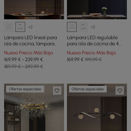
+2
+2
Lámpara LED lineal para
Lámpara LED regulable
isla de cocina, lámpara
para isla de cocina de 4
negra regulable de 6 luces
luces en dorado con
Nuevo Precio Más Bajo
Nuevo Precio Más Bajo
con pantallas de globo de
pantallas de cristal
169,99 € - 239,99 €
169
,99
€
199,99 €
vidrio
189,99 € - 249,99 €
Ofertas especiales
Ofertas especiales