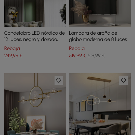
Candelabro LED nórdico de
Lámpara de araña de
12 luces, negro y dorado,
globo moderna de 8 luces
con reflejo estrellado,
en marco redondo de latón
Rebaja
Rebaja
regulable
249
,99
€
519
,99
€
619,99 €