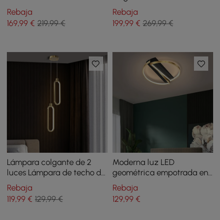
cocina geométrica en
color gris claro
Rebaja
Rebaja
dorado
169
,99
€
219,99 €
199
,99
€
269,99 €
Lámpara colgante de 2
Moderna luz LED
luces Lámpara de techo de
geométrica empotrada en
forma geométrica Altura
dorado y negro
Rebaja
Rebaja
ajustable
119
,99
€
129,99 €
129
,99
€