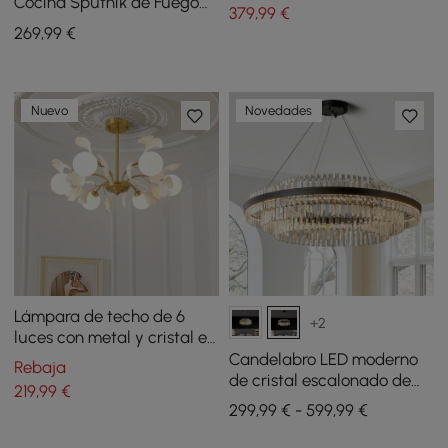
diseño metal
Cocina Sputnik de Fuego
379
,99
€
Artificial de Cristal de 12
269
,99
€
Luces de Estilo Moderno de
Mediados de Siglo en
Cromo
Nuevo
Novedades
Lámpara de techo de 6
+2
luces con metal y cristal en
oro y blanco
Candelabro LED moderno
Rebaja
de cristal escalonado de
219
,99
€
Fixedo en luz negra
299,99 € - 599,99 €