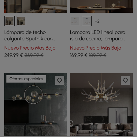
+2
Lámpara de techo
Lámpara LED lineal para
colgante Sputnik con
isla de cocina, lámpara
forma de fuegos
negra regulable de 4 luces
Nuevo Precio Más Bajo
Nuevo Precio Más Bajo
artificiales de cristal de
con pantallas de globo de
249
,99
€
269,99 €
169
,99
€
189,99 €
mediados de siglo,
vidrio
moderna, de 12 luces
Ofertas especiales