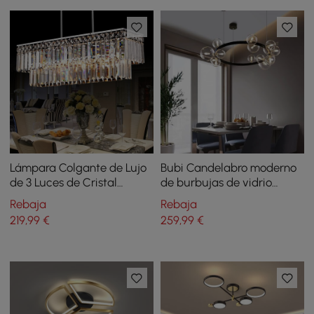
Lámpara Colgante de Lujo
Bubi Candelabro moderno
de 3 Luces de Cristal
de burbujas de vidrio
Prismático Transparente en
negro de 15 luces para
Rebaja
Rebaja
Cromo
comedor
219
,99
€
259
,99
€