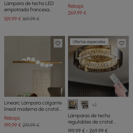
ginkgo, 6 luces, de metal
Lámpara de techo LED
Rebaja
blanco y dorado
empotrada francesa
269
,99
€
elegante de resina blanca
159
,99
€
169,99 €
tallada en 3D
Ofertas especiales
Linearc Lámpara colgante
+2
lineal moderna de cristal
con 7 luces para isla de
Lámparas de techo
Rebaja
cocina
regulables de cristal
199
,99
€
219,99 €
Orlova, luz LED de montaje
199,99 € - 269,99 €