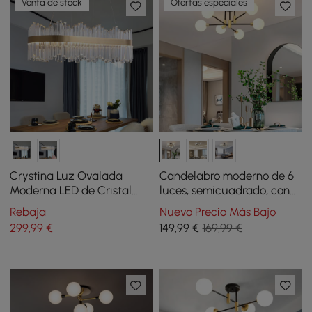
Venta de stock
Ofertas especiales
Crystina Luz Ovalada
Candelabro moderno de 6
Moderna LED de Cristal
luces, semicuadrado, con
para Cocina de latón en
vidrio blanco
Rebaja
Nuevo Precio Más Bajo
forma de tubo
299
,99
€
149
,99
€
169,99 €