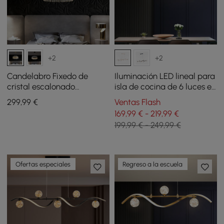
+2
+2
Candelabro Fixedo de
Iluminación LED lineal para
cristal escalonado
isla de cocina de 6 luces en
moderno con luz LED Ø 60
dorado con pantalla de
299
,99
€
Ventas Flash
cm latón
globo de vidrio regulable
169,99 € - 219,99 €
199,99 € - 249,99 €
Ofertas especiales
Regreso a la escuela