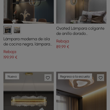
Ovated Lámpara colgante
de anillo dorado
Iluminación LED de 1 luz
Lámpara moderna de isla
Rebaja
con cable ajustable
de cocina negra, lámpara
89
,99
€
colgante geométrica
Rebaja
estrellada
199
,99
€
Nuevo
Regreso a la escuela