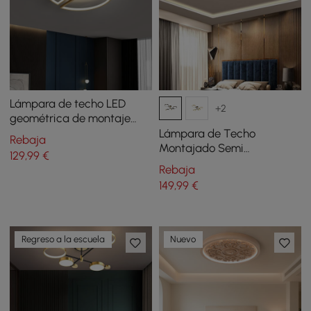
Lámpara de techo LED
+2
geométrica de montaje
semiempotrado con marco
Lámpara de Techo
Rebaja
dorado
Montajado Semi
129
,99
€
Empotrado, Estilo Nórdico,
Rebaja
Anillo LED de 8 Luces,
149
,99
€
Negro
Regreso a la escuela
Nuevo