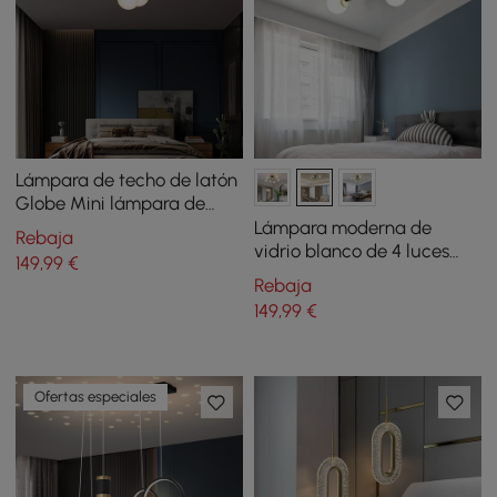
Lámpara de techo de latón
Globe Mini lámpara de
techo de montaje
Lámpara moderna de
Rebaja
empotrado en 5 luces
vidrio blanco de 4 luces
149
,99
€
con montaje
Rebaja
semiempotrado
149
,99
€
Ofertas especiales