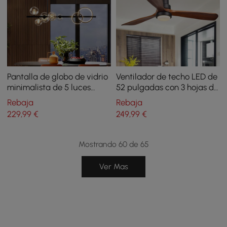
Pantalla de globo de vidrio
Ventilador de techo LED de
minimalista de 5 luces
52 pulgadas con 3 hojas de
Sputnik Kitchen Island
nogal ventilador de techo
Rebaja
Rebaja
Light en negro
con pantalla de cristal con
229
,99
€
249
,99
€
mando a distancia
Mostrando 60 de 65
Ver Mas