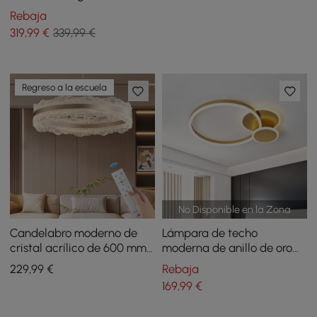
ajustable
con pantalla de globo de
Rebaja
vidrio para techo
319
,99
€
339,99 €
Regreso a la escuela
No Disponible en la Zona
Candelabro moderno de
Lámpara de techo
cristal acrílico de 600 mm
moderna de anillo de oro
con tres temperaturas de
redondo LED empotrado
229
,99
€
Rebaja
color y control remoto
169
,99
€