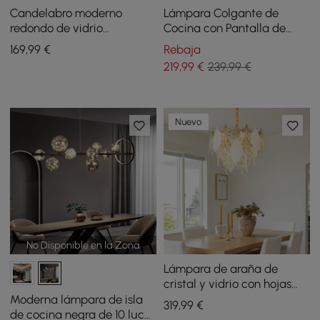
Candelabro moderno
Lámpara Colgante de
redondo de vidrio
Cocina con Pantalla de
transparente con 6 luces
Globo de Vidrio Luz
169
,99
€
Rebaja
Colgante
219
,99
€
239,99 €
Nuevo
No Disponible en la Zona
Lámpara de araña de
cristal y vidrio con hojas
escalonadas de lujo con
Moderna lámpara de isla
319
,99
€
altura de suspensión
de cocina negra de 10 luces