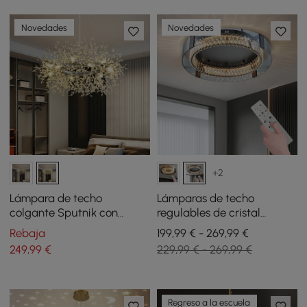
Novedades
Novedades
+2
Lámpara de techo
Lámparas de techo
colgante Sputnik con
regulables de cristal
forma de fuegos
Orlova, luz LED de montaje
Rebaja
199,99 € - 269,99 €
artificiales de cristal de
empotrado de 3 modos con
249
,99
€
229,99 € - 269,99 €
mediados de siglo,
control remoto
moderna, de 12 luces
Regreso a la escuela