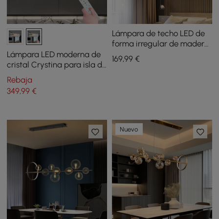
Lámpara de techo LED de
forma irregular de madera
de roble nórdico de
Lámpara LED moderna de
169
,99
€
montaje empotrado
cristal Crystina para isla de
cocina de 1000 mm con
Rebaja
mando a distancia
349
,99
€
Nuevo