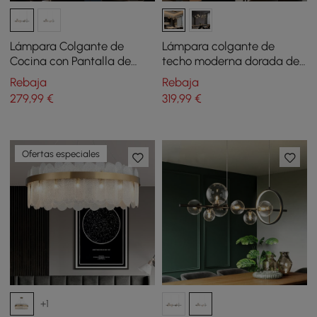
Lámpara Colgante de
Lámpara colgante de
Cocina con Pantalla de
techo moderna dorada de
Globo de Vidrio Luz
10 luces para cocina con
Rebaja
Rebaja
Colgante
pantalla de globo de vidrio
279
,99
€
319
,99
€
Ofertas especiales
+1