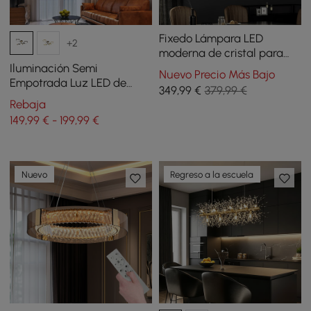
Fixedo Lámpara LED
+2
moderna de cristal para
isla de cocina en latón con
Iluminación Semi
Nuevo Precio Más Bajo
cables ajustables
Empotrada Luz LED de
349
,99
€
379,99 €
Techo Negra
Rebaja
149,99 € - 199,99 €
Nuevo
Regreso a la escuela