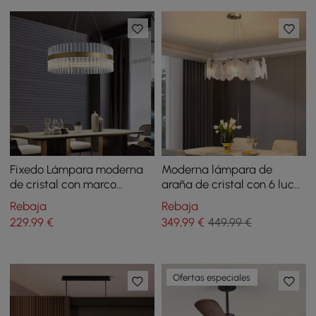
Fixedo Lámpara moderna
Moderna lámpara de
de cristal con marco
araña de cristal con 6 luces
redondo en latón y cables
y cables ajustables
Rebaja
Rebaja
ajustables
229
,99
€
349
,99
€
449,99 €
Ofertas especiales