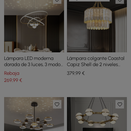
Lámpara LED moderna
Lámpara colgante Coastal
dorada de 3 luces, 3 modos
Capiz Shell de 2 niveles
de color, control remoto, luz
con forma de candelabro
Rebaja
379
,99
€
de reflexión estrellada
facetado en dorado y
269
,99
€
blanco