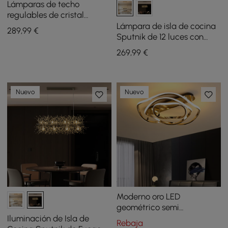
Lámparas de techo
regulables de cristal
Orlova de 24" con 3 modos,
Lámpara de isla de cocina
289
,99
€
candelabro LED de cristal
Sputnik de 12 luces con
cristales estilo moderno de
269
,99
€
mediados de siglo en color
dorado
Nuevo
Nuevo
Moderno oro LED
geométrico semi
empotrado luz ondulada
Iluminación de Isla de
Rebaja