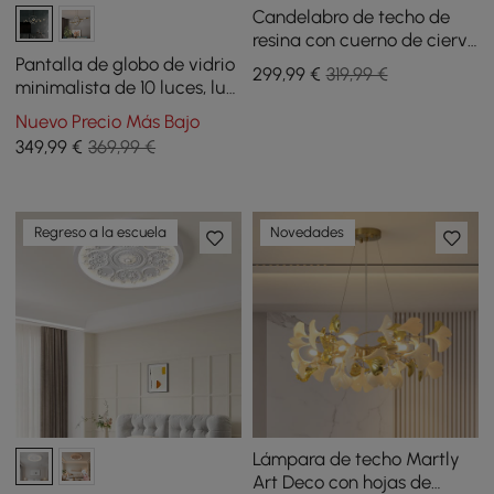
Candelabro de techo de
resina con cuerno de ciervo
de 9 luces en dorado
Pantalla de globo de vidrio
299
,99
€
319,99 €
minimalista de 10 luces, luz
negra para isla de cocina
Nuevo Precio Más Bajo
para comedor
349
,99
€
369,99 €
Regreso a la escuela
Novedades
Lámpara de techo Martly
Art Deco con hojas de