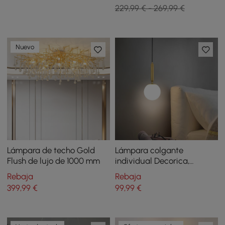
empotrado de 3 modos con
229,99 € - 269,99 €
control remoto
Nuevo
Lámpara de techo Gold
Lámpara colgante
Flush de lujo de 1000 mm
individual Decorica,
moderna, LED, blanca y
Rebaja
Rebaja
dorada
399
,99
€
99
,99
€