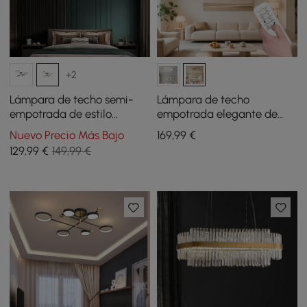
+2
Lámpara de techo semi-
Lámpara de techo
empotrada de estilo
empotrada elegante de
nórdico, con anillo LED, en
resina natural francesa
Nuevo Precio Más Bajo
169
,99
€
dorado/negro
tallada en 3D con LED
129
,99
€
149,99 €
regulable en 3 modos