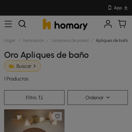
App
Hogar
/
Iluminación
/
Lámparas de pared
/
Apliques de baño
Oro Apliques de baño
Buscar
1 Productos
Filtro
Ordenar