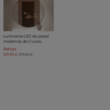
Luminarias LED de pared
modernas de 5 luces
doradas para tocador de
Rebaja
baño con pantalla blanca
129
,99
€
179,99 €