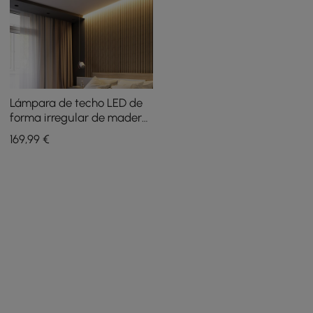
Lámpara de techo LED de
forma irregular de madera
de roble nórdico de
169
,99
€
montaje empotrado