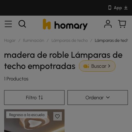
App
Hogar
/
Iluminación
/
Lámparas de techo
/
Lámparas de techo
madera de roble Lámparas de
techo empotradas
Buscar
1 Productos
Filtro
Ordenar
Regreso a la escuela