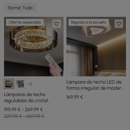
Borrar Todo
Ofertas especiales
Regreso a la escuela
Lámpara de techo LED de
+2
forma irregular de madera
de roble nórdico de
Lámparas de techo
169
,99
€
montaje empotrado
regulables de cristal
Orlova, luz LED de montaje
199,99 € - 269,99 €
empotrado de 3 modos con
229,99 € - 269,99 €
control remoto