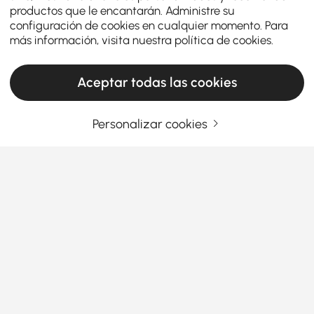
productos que le encantarán. Administre su
configuración de cookies en cualquier momento. Para
más información, visita nuestra
política de cookies
.
Aceptar todas las cookies
Personalizar cookies
Flush Ceiling Lights Make Choosing
Practical and Stylish Home Lighting Simple
Why Flush Ceiling Lights Are the Smart
Choice for Every Home