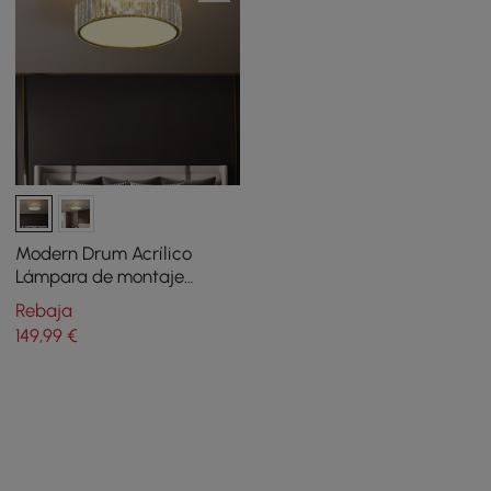
Modern Drum Acrílico
Lámpara de montaje
empotrado de 5 luces en
Rebaja
oro con cristal
149
,99
€