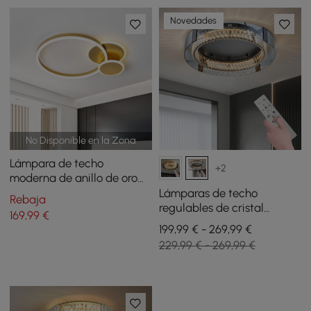
Novedades
No Disponible en la Zona
Lámpara de techo
+2
moderna de anillo de oro
redondo LED empotrado
Lámparas de techo
Rebaja
regulables de cristal
169
,99
€
Orlova, luz LED de montaje
199,99 € - 269,99 €
empotrado de 3 modos con
229,99 € - 269,99 €
control remoto