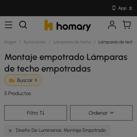
App
Hogar
/
Iluminación
/
Lámparas de techo
/
Lámparas de techo
Montaje empotrado Lámparas
de techo empotradas
Buscar
5 Productos
Filtro
Ordenar
Diseño De Luminarias: Montaje Empotrado