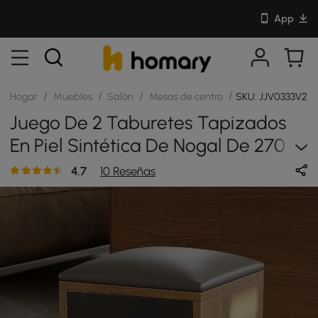
App
/
/
/
/
Hogar
Muebles
Salón
Mesas de centro
SKU: JJV0333V21
Juego De 2 Taburetes Tapizados
En Piel Sintética De Nogal De 270
Mm (2 Piezas)
4.7
10 Reseñas