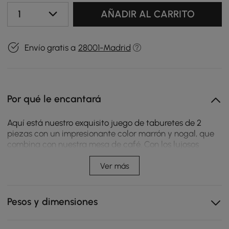
1
AÑADIR AL CARRITO
Envío gratis a
28001-Madrid
Por qué le encantará
Aquí está nuestro exquisito juego de taburetes de 2
piezas con un impresionante color marrón y nogal, que
combina con nuestra mesa de café. Con los lujosos
asientos tapizados en piel sintética, estos taburetes son
la combinación perfecta de estilo y comodidad, lo que
Ver más
los convierte en un complemento imprescindible para
cualquier hogar u oficina.
Pesos y dimensiones
Estilo moderno
Tacto cómodo