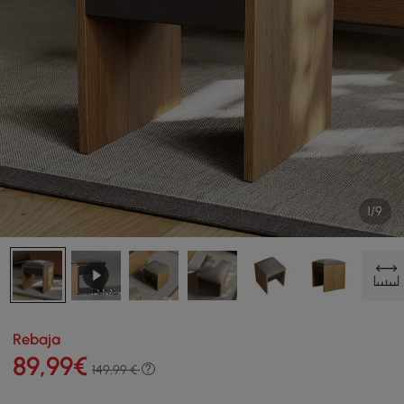
1/9
Rebaja
89
,99
€
149,99 €