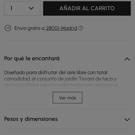
1
AÑADIR AL CARRITO
Envío gratis a
28001-Madrid
Por qué le encantará
Diseñado para disfrutar del aire libre con total
comodidad, el conjunto de jardín Tevara de teca y
aluminio ofrece espacio para hasta seis personas e
incluye dos mesas de centro a juego. Ideal tanto para
reuniones como para el uso diario, combina materiales
Ver más
duraderos, una distribución flexible y un rendimiento
fiable en condiciones exteriores habituales.
Pesos y dimensiones
Marco de aluminio de alta calidad es resistente a la
intemperie y garantiza una larga vida útil en distintos
entornos exteriores.