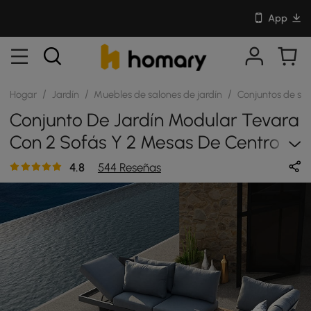
App
/
/
/
Hogar
Jardín
Muebles de salones de jardín
Conjuntos de sal
Conjunto De Jardín Modular Tevara
Con 2 Sofás Y 2 Mesas De Centro
De Madera De Teca Y Aluminio -
4.8
544 Reseñas
Gris