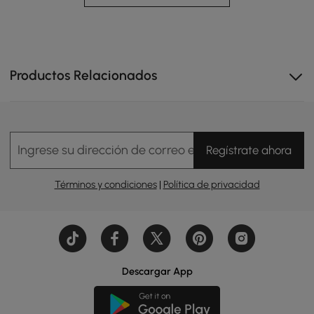
condiciones.
Productos Relacionados
Ingrese su dirección de correo electrónico
Regístrate ahora
Términos y condiciones
|
Política de privacidad
Descargar App
Versatile & Durable L-Shaped Sofa Set
This stylish L-shaped sofa set features adjustable height
to convert into a recliner. Complete with a wooden