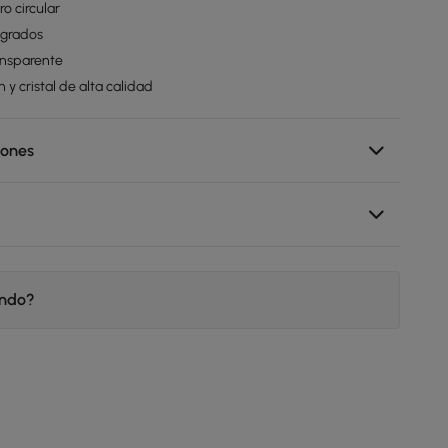
ro circular
 grados
ransparente
n y cristal de alta calidad
iones
endo?