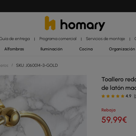
Guía de entrega
Programa comercial
Servicios de montaje
|
|
|
Alfombras
Iluminación
Cocina
Organización
leros
/
SKU: J060014-3-GOLD
Toallero red
de latón ma
4.9
Rebaja
59
,99
€