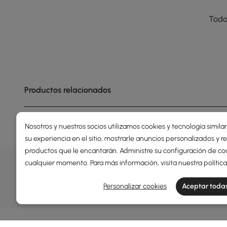
Toda
Productos relacionados
Nosotros y nuestros socios utilizamos cookies y tecnología simila
su experiencia en el sitio, mostrarle anuncios personalizados y
productos que le encantarán. Administre su configuración de co
OFERTAS, INSPIRACIÓN Y TEN
cualquier momento. Para más información, visita nuestra
polític
Descubrir más sobre ofertas especiales, promociones, 
Personalizar cookies
Aceptar todas
Términos y condiciones
Política de privacidad