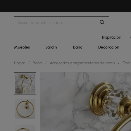
Inspiración
|
Muebles
Jardín
Baño
Decoración
Hogar
/
Baño
/
Accesorios y organizadores de baño
/
Toal