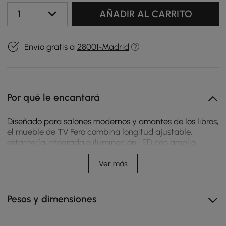
1
AÑADIR AL CARRITO
Envío gratis a
28001-Madrid
Por qué le encantará
Diseñado para salones modernos y amantes de los libros,
el mueble de TV Fero combina longitud ajustable,
estantería integrada e iluminación LED con amplio
almacenamiento para mantener los espacios elegantes
y organizados.
Ver más
El diseño expandible se ajusta para adaptarse a
diferentes diseños de habitaciones y tamaños de TV.
Pesos y dimensiones
La estantería integrada proporciona un elegante
espacio de exhibición para libros y decoración.