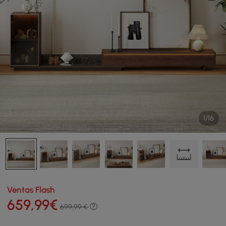
1/16
Ventas Flash
659
,99
€
699,99 €