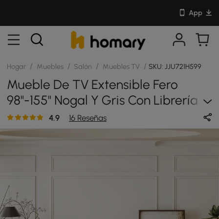
App
/
/
/
/
Hogar
Muebles
Salón
Muebles TV
SKU: JJU721H599
Mueble De TV Extensible Fero
98"-155" Nogal Y Gris Con Librería Y
Luz LED
4.9
16 Reseñas