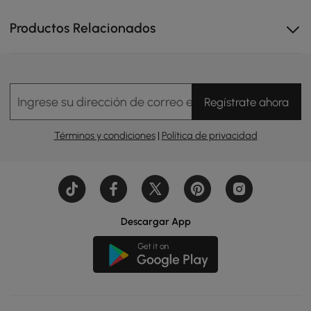
Productos Relacionados
Calidez y elegancia atemporales
Esta sala de estar combina calidez y elegancia con un
elegante soporte de TV con acabado en madera,
iluminación LED ambiental y un elegante gabinete de
vidrio.
Ingrese su dirección de correo electrónico
Regístrate ahora
Términos y condiciones
|
Política de privacidad
Descargar App