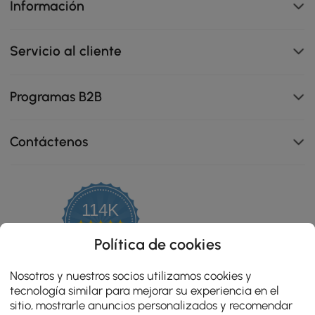
Información
Servicio al cliente
Programas B2B
El diseño extensible te permite acortarlo o alargarlo,
Contáctenos
adaptándolo de forma flexible a tu espacio vital.
114K
4.8
star
OPINIONES CERTIFICADAS
Política de cookies
rating
Nosotros y nuestros socios utilizamos cookies y
tecnología similar para mejorar su experiencia en el
sitio, mostrarle anuncios personalizados y recomendar