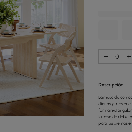
Descripción
La mesa de comedo
diarias y a las ne
forma rectangular
la base de doble 
para las piernas e