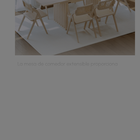
La mesa de comedor extensible proporciona
asientos flexibles, ahorra espacio cuando es
compacta y se adapta fácilmente a los
huéspedes.