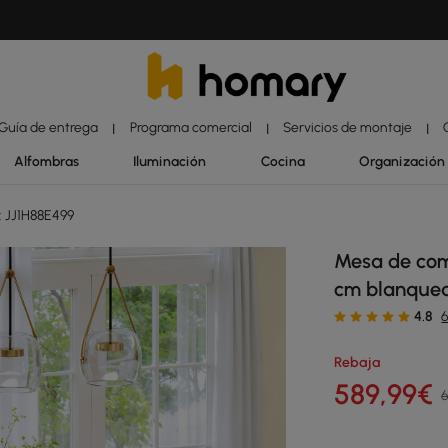
Guía de entrega
Programa comercial
Servicios de montaje
|
|
|
Alfombras
Iluminación
Cocina
Organización
 JJ1H88E499
Mesa de com
cm blanquea
4.8
Rebaja
589
,99
€
6