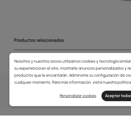
Productos relacionados
Nosotros y nuestros socios utilizamos cookies y tecnología simila
su experiencia en el sitio, mostrarle anuncios personalizados y
productos que le encantarán. Administre su configuración de co
OFERTAS, INSPIRACIÓN Y TEN
cualquier momento. Para más información, visita nuestra
polític
Descubrir más sobre ofertas especiales, promociones, 
Personalizar cookies
Aceptar todas
Términos y condiciones
Política de privacidad
Inform