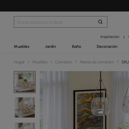
Inspiración
|
Muebles
Jardín
Baño
Decoración
Hogar
/
Muebles
/
Comedor
/
Mesas de comedor
/
SKU: