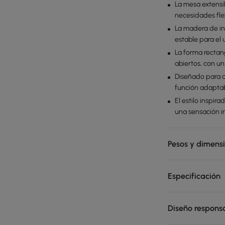
La mesa extensi
necesidades fle
La madera de in
estable para el 
La forma rectan
abiertos, con u
Diseñado para c
función adaptab
El estilo inspir
una sensación i
Pesos y dimens
Especificación
Diseño respons