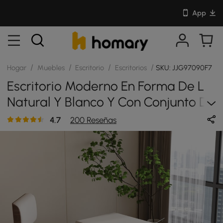
App
/
/
/
/
Hogar
Muebles
Escritorio
Escritorios
SKU: JJG97090F7
Escritorio Moderno En Forma De L
Natural Y Blanco Y Con Conjunto De
Sillas De Oficina Para El Hogar Y
4.7
200 Reseñas
Oficina En Color Blanquecino
Tapizadas