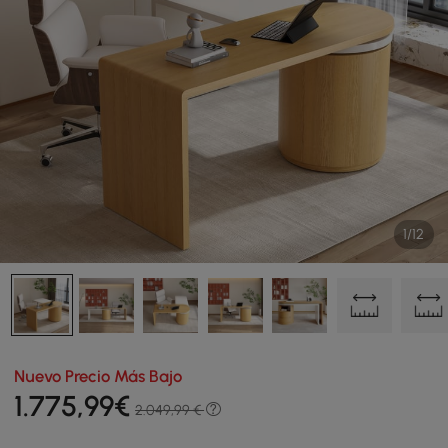
1/12
Nuevo Precio Más Bajo
1.775
,99
€
2.049,99 €