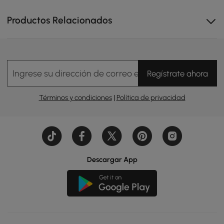
Estética moderna de dos tonos: el escritorio de
madera natural con detalles en blanco crea un
Productos Relacionados
aspecto de oficina fresco y contemporáneo.
Movilidad suave: la silla cuenta con ruedas giratorias
resistentes que se deslizan fácilmente sobre varias
superficies del suelo.
Ingrese su dirección de correo electrónico
Regístrate ahora
Estación de trabajo versátil: perfecta para la
computación, la escritura o como escritorio ejecutivo
Términos y condiciones
|
Política de privacidad
en el hogar o en entornos profesionales.
Descargar App