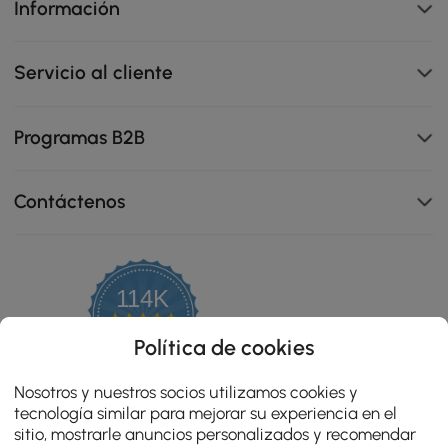
Información
Servicio al cliente
Programas B2B
Contáctenos
114K
4.8
star
OPINIONES CERTIFICADAS
Política de cookies
rating
Nosotros y nuestros socios utilizamos cookies y
tecnología similar para mejorar su experiencia en el
sitio, mostrarle anuncios personalizados y recomendar