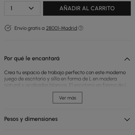
1
AÑADIR AL CARRITO
Envío gratis a
28001-Madrid
Por qué le encantará
Crea tu espacio de trabajo perfecto con este moderno
juego de escritorio y silla en forma de L en madera
natural y acabados blancos. El escritorio en forma de L
de madera artificial cuenta con 2 cajones y 1 armario
para un almacenamiento inteligente, mientras que la
Ver más
silla tapizada de color blanquecino ofrece un giro de
360°, un ajuste de altura y una movilidad suave. Con su
espacioso diseño de 59.8 pulgadas, este conjunto
Pesos y dimensiones
maximiza el espacio en las esquinas para trabajar de
manera eficiente. La construcción duradera y la estética